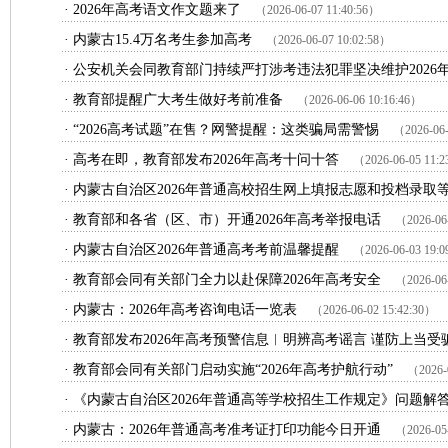
·
2026年高考语文作文题来了
（2026-06-07 11:40:56）
·
内蒙古15.4万名考生参加高考
（2026-06-07 10:02:58）
·
公安机关会同教育部门持续严打涉考违法犯罪坚决维护2026
·
教育部提醒广大考生做好考前准备
（2026-06-06 10:16:46）
·
“2026高考试题”在售？网警提醒：这类骗局需警惕
（2026-06-
·
高考在即，教育部发布2026年高考十问十答
（2026-06-05 11:
·
内蒙古自治区2026年普通高校招生网上填报志愿和投档录取
·
教育部和各省（区、市）开通2026年高考举报电话
（2026-06
·
内蒙古自治区2026年普通高考考前温馨提醒
（2026-06-03 19:
·
教育部会同有关部门全力以赴保障2026年高考安全
（2026-06
·
内蒙古：2026年高考咨询电话一览表
（2026-06-02 15:42:30）
·
教育部发布2026年高考预警信息︱明辨高考谣言 谨防上当受
·
教育部会同有关部门启动实施“2026年高考护航行动”
（2026-
·
《内蒙古自治区2026年普通高等学校招生工作规定》问题解
·
内蒙古：2026年普通高考准考证打印功能今日开通
（2026-05