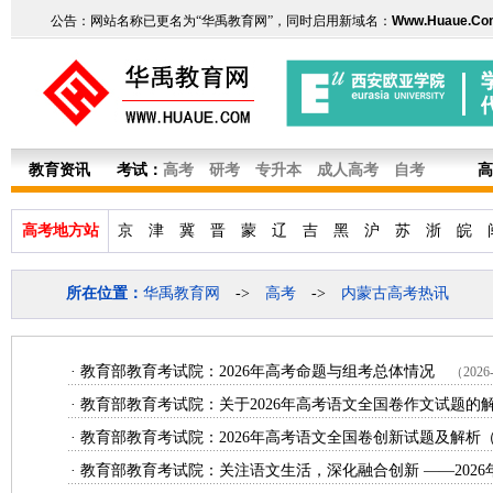
公告：网站名称已更名为“华禹教育网”，同时启用新域名：
Www.Huaue.Co
教育资讯
考试：
高考
研考
专升本
成人高考
自考
高
高考地方站
京
津
冀
晋
蒙
辽
吉
黑
沪
苏
浙
皖
所在位置：
华禹教育网
->
高考
->
内蒙古高考热讯
·
教育部教育考试院：2026年高考命题与组考总体情况
（2026-
·
教育部教育考试院：关于2026年高考语文全国卷作文试题的
·
教育部教育考试院：2026年高考语文全国卷创新试题及解析
·
教育部教育考试院：关注语文生活，深化融合创新 ——202