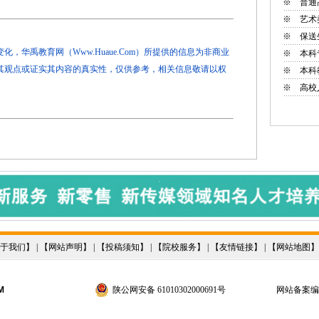
※
普通
※
艺术
※
保送
，华禹教育网（Www.Huaue.Com）所提供的信息为非商业
※
本科
其观点或证实其内容的真实性，仅供参考，相关信息敬请以权
※
本科
※
高校
于我们
】 | 【
网站声明
】 | 【
投稿须知
】 | 【
院校服务
】 | 【
友情链接
】 | 【
网站地图
】
M
陕公网安备 61010302000691号
网站备案编号：