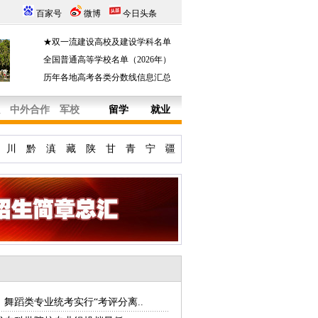
百家号
微博
今日头条
★双一流建设高校及建设学科名单
全国普通高等学校名单（2026年）
历年各地高考各类分数线信息汇总
中外合作
军校
留学
就业
川
黔
滇
藏
陕
甘
青
宁
疆
舞蹈类专业统考实行“考评分离..