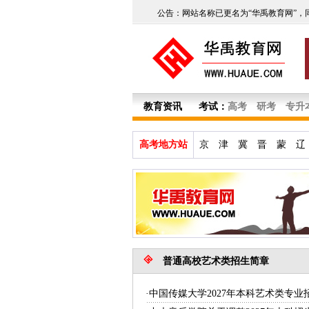
公告：网站名称已更名为“华禹教育网”，
教育资讯
考试：
高考
研考
专升
高考地方站
京
津
冀
晋
蒙
辽
普通高校艺术类招生简章
·中国传媒大学2027年本科艺术类专