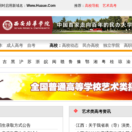
同时启用新域名：
Www.Huaue.Com
推荐：
高校导航
艺术高考
本
成人高考
自考
高校
：
高校动态
民办高校
独立学院
高职
吉
黑
沪
苏
浙
皖
闽
赣
鲁
豫
鄂
湘
粤
桂
琼
渝
艺术类高考资讯
业招生录取方式公告
·江西：关于我省表（导）演类、