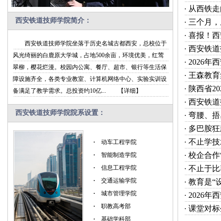
·
从西铁走
西安铁道技师学院简介：
·
三个月，
·
喜报！西
西安铁道技师学院坐落于历史名城古都西安，总校位于
·
西安铁道
风光绮丽的白鹿原大学城，占地500余亩，环境优美，红莺
·
2026
翠柳，樱花烂漫。校园内公寓、餐厅、超市、银行等生活保
·
王森教育
障设施齐全，各类专业教室、计算机网络中心、实验实训设
·
陕西省2
备满足了教学需求。总投资约10亿...
【详细】
·
西安铁道
西安铁道技师学院院系设置：
·
弯腰、捂
·
多巴胺狂
·
不止学技
·
动车工程学院
·
校企合作
·
智能制造学院
·
信息工程学院
·
不止于比
·
交通运输学院
·
教育是“
·
城市管理学院
·
2026
·
职教高考部
·
课堂对标
·
基础学科部