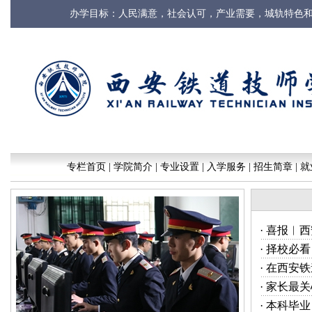
办学目标：人民满意，社会认可，产业需要，城轨特
专栏首页
|
学院简介
|
专业设置
|
入学服务
|
招生简章
|
就
·
喜报︱西
·
择校必看
·
在西安铁
·
家长最关
·
本科毕业