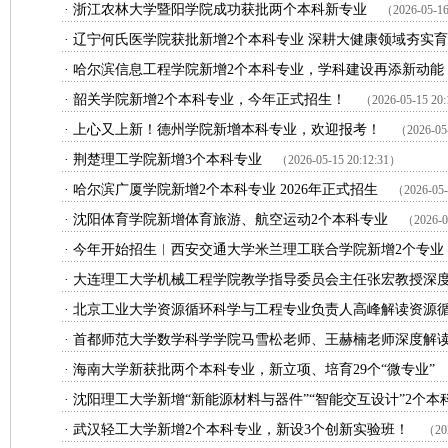
·
浙江农林大学暨阳学院成功获批两个本科新专业
（2026-05-16
·
辽宁何氏医学院获批新增2个本科专业 深耕大健康领域夯实
·
哈尔滨信息工程学院新增2个本科专业，学科建设再添新动能
·
韶关学院新增2个本科专业，今年正式招生！
（2026-05-15 20
·
上心又上新！德州学院新增本科专业，欢迎报考！
（2026-05
·
荆楚理工学院新增3个本科专业
（2026-05-15 20:12:31）
·
哈尔滨广厦学院新增2个本科专业 2026年正式招生
（2026-05-
·
沈阳体育学院新增体育旅游、航空运动2个本科专业
（2026-0
·
今年开始招生︱西安交通大学米兰理工联合学院新增2个专业
·
大连理工大学机械工程学院教学指导委员会主任张宏教授深度解
·
北京工业大学资源循环科学与工程专业负责人高峰解读资源循环
·
首都师范大学数学科学学院马雪松老师、王赫楠老师深度解读数
·
海南大学新获批两个本科专业，新立项、培育29个“微专业”
·
沈阳理工大学新增“新能源材料与器件”“智能交互设计”2个本科
·
武汉轻工大学新增2个本科专业，新设3个创新实验班！
（202