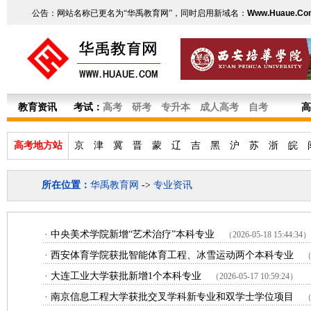
公告：网站名称已更名为“华禹教育网”，同时启用新域名：
Www.Huaue.Co
教育资讯
考试：
高考
研考
专升本
成人高考
自考
高
高考地方站
京
津
冀
晋
蒙
辽
吉
黑
沪
苏
浙
皖
所在位置：
华禹教育网
->
专业资讯
资
·
中央美术学院新增“艺术治疗”本科专业
（2026-05-18 15:44:34）
·
西安体育学院获批智能体育工程、冰雪运动两个本科专业
（
·
大连工业大学获批新增1个本科专业
（2026-05-17 10:59:24）
·
南京信息工程大学获批交叉学科新专业和双学士学位项目
（