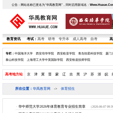
公告：网站名称已更名为“华禹教育网”，同时启用新域名：
Www.Huaue.Co
教育资讯
考试：
高考
研考
专升本
成人高考
自考
高
专栏：
中国海洋大学
西安培华学院
西安欧亚学院
青岛恒星科技学院
厦门
泰山科技学院
上海理工大学中英国际学院
西安铁道技师学院
高考地方站
京
津
冀
晋
蒙
辽
吉
黑
沪
苏
浙
皖
所在位置：
华禹教育网
->
体育招生
·
华中师范大学2026年体育教育专业招生简章
（2026-06-07 09: