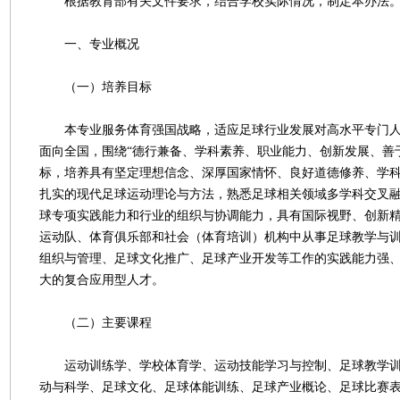
根据教育部有关文件要求，结合学校实际情况，制定本办法
一、专业概况
（一）培养目标
本专业服务体育强国战略，适应足球行业发展对高水平专门人
面向全国，围绕“德行兼备、学科素养、职业能力、创新发展、善
标，培养具有坚定理想信念、深厚国家情怀、良好道德修养、学
扎实的现代足球运动理论与方法，熟悉足球相关领域多学科交叉
球专项实践能力和行业的组织与协调能力，具有国际视野、创新
运动队、体育俱乐部和社会（体育培训）机构中从事足球教学与
组织与管理、足球文化推广、足球产业开发等工作的实践能力强
大的复合应用型人才。
（二）主要课程
运动训练学、学校体育学、运动技能学习与控制、足球教学训
动与科学、足球文化、足球体能训练、足球产业概论、足球比赛