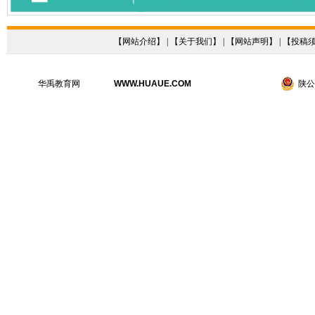
【
网站介绍
】 | 【
关于我们
】 | 【
网站声明
】 | 【
投稿
华禹教育网
WWW.HUAUE.COM
陕公网