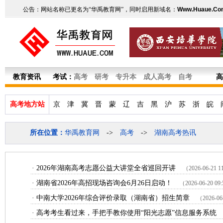
公告：网站名称已更名为“华禹教育网”，同时启用新域名：
Www.Huaue.Co
教育资讯
考试：
高考
研考
专升本
成人高考
自考
高
高考地方站
京
津
冀
晋
蒙
辽
吉
黑
沪
苏
浙
皖
所在位置：
华禹教育网
->
高考
->
湖南高考热讯
·
2026年湖南高考志愿公益大讲堂全省巡回开讲
（2026-06-21 1
·
湖南省2026年高招现场咨询会6月26日启动！
（2026-06-20 09
·
中南大学2026年综合评价录取（湖南省）招生简章
（2026-06
·
高考考生看过来，手把手教你使用“阳光志愿”信息服务系统