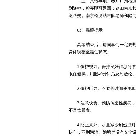
（三）其他事项。参加广州检测站
到随检，检完即可返回；参加南京
返路费。南京检测站带队老师和陪
03、温馨提示
高考结束后，请同学们一定要规律
身体调整至最佳状态。
1.保护视力。保持良好作息习惯
眼保健操，用眼40分钟后及时放松
2.保护听力。不要长时间使用耳
3.注意饮食。预防传染性疾病，
不暴饮暴食。
4.防止意外。尽量减少剧烈或对
快车，不到河流、池塘等没有安全