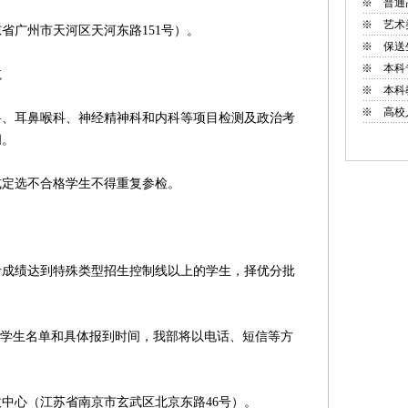
※
普通
※
艺术
广州市天河区天河东路151号）。
※
保送
※
本科
航
※
本科
※
高校
耳鼻喉科、神经精神科和内科等项目检测及政治考
间。
定选不合格学生不得重复参检。
绩达到特殊类型招生控制线以上的学生，择优分批
检学生名单和具体报到时间，我部将以电话、短信等方
心（江苏省南京市玄武区北京东路46号）。