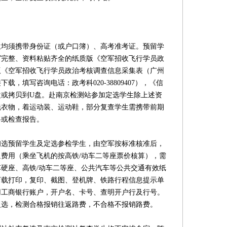
须携带身份证（或户口簿）、高考准考证。预留学
写完整、资料粘贴齐全的纸质版《空军招收飞行学员政
版《空军招收飞行学员政治考核调查信息采集表（广州
，填写咨询电话：政考科020-38809407），《信
盘或拷贝到U盘。赴南京检测站参加定选学生除上述资
洗衣物，着运动装、运动鞋，部分复查学生需携带前期
料或检查报告。
预留学生及定选参检学生，由空军按标准核准后，
费用（乘坐飞机的按高铁/动车二等座票价核算），需
硬座、高铁/动车二等座、公共汽车等公共交通有效纸
下载打印，复印、截图、登机牌、铁路行程信息提示单
用工商银行账户，开户名、卡号、查明开户行及行号。
复选，检测合格报销往返路费，不合格不报销路费。