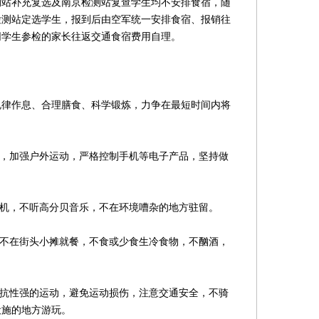
补充复选及南京检测站复查学生均不安排食宿，随
检测站定选学生，报到后由空军统一安排食宿、报销往
同学生参检的家长往返交通食宿费用自理。
作息、合理膳食、科学锻炼，力争在最短时间内将
，加强户外运动，严格控制手机等电子产品，坚持做
。
机，不听高分贝音乐，不在环境嘈杂的地方驻留。
不在街头小摊就餐，不食或少食生冷食物，不酗酒，
抗性强的运动，避免运动损伤，注意交通安全，不骑
设施的地方游玩。