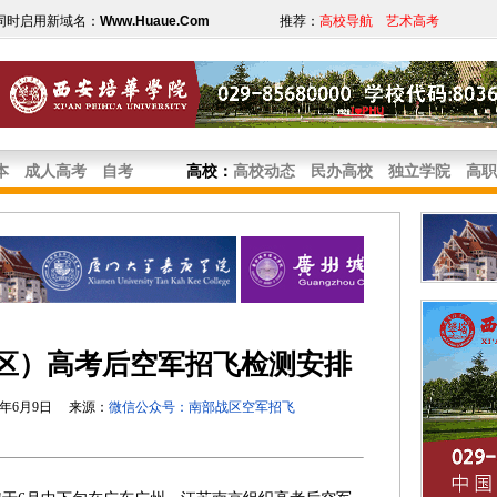
同时启用新域名：
Www.Huaue.Com
推荐：
高校导航
艺术高考
本
成人高考
自考
高校
：
高校动态
民办高校
独立学院
高职
（区）高考后空军招飞检测安排
6年6月9日 来源：
微信公众号：南部战区空军招飞