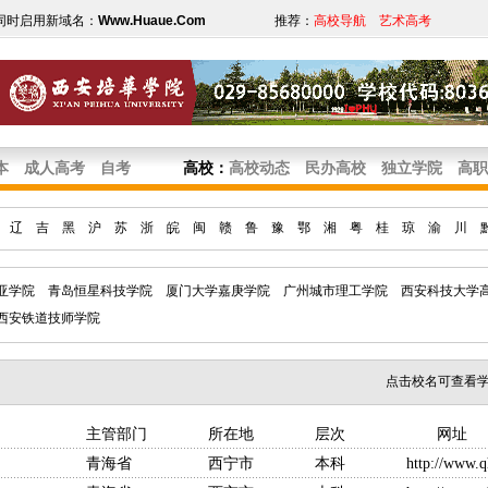
同时启用新域名：
Www.Huaue.Com
推荐：
高校导航
艺术高考
本
成人高考
自考
高校
：
高校动态
民办高校
独立学院
高职
辽
吉
黑
沪
苏
浙
皖
闽
赣
鲁
豫
鄂
湘
粤
桂
琼
渝
川
亚学院
青岛恒星科技学院
厦门大学嘉庚学院
广州城市理工学院
西安科技大学
西安铁道技师学院
点击校名可查看
门 所在地 层次 网址
省 西宁市 本科
http://www.q