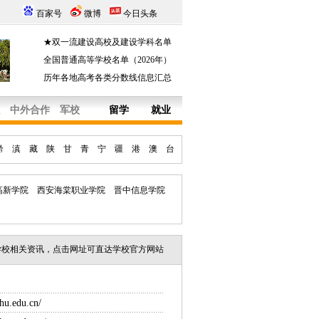
百家号
微博
今日头条
★双一流建设高校及建设学科名单
全国普通高等学校名单（2026年）
历年各地高考各类分数线信息汇总
中外合作
军校
留学
就业
黔
滇
藏
陕
甘
青
宁
疆
港
澳
台
高新学院
西安海棠职业学院
晋中信息学院
学校相关资讯，点击网址可直达学校官方网站
hu.edu.cn/