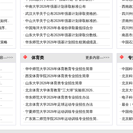
·
中南大学2026年强基计划录取标准公布
·
西南政
·
武汉大学关于公布2026年强基计划录取资格的..
·
四川外
何..
·
中山大学关于公布2026年强基计划录取标准的..
·
济南外
序..
·
中国海洋大学2026年各省份录取最低综合分
·
四川外
·
山东大学关于公布2026年强基计划录取分数线..
·
南昌市
报策略
·
华东师范大学2026年强基计划招生校测成绩及..
·
中国石
--->>>
体育类
更多内容--->>>
专
.
·
华中师范大学2026年体育教育专业招生简章
·
中国科
.
·
西安体育学院2026年体育类专业招生简章
·
北京科
.
·
山东大学2026年体育类专业招生简章
·
北京科
.
·
北京体育大学体育教育“三大球”实验班2026..
·
北京大
.
·
华东师范大学2026年体育类专业招生办法
·
电子科
.
·
北京体育大学2026年足球运动专业招生办法
·
最全︱
·
宁夏师范大学2026年运动训练专业招生简章
·
中国传
.
·
广东第二师范学院2026年运动训练专业招生简..
·
北京邮