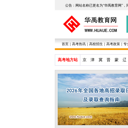
公告：网站名称已更名为“华禹教育网”，
首页
｜
高考热讯
｜
高校招生
｜
高考政策
｜
专
高考地方站
京
津
冀
晋
蒙
辽