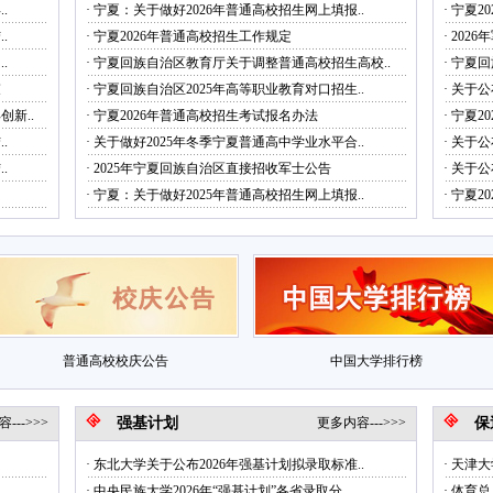
.
·
宁夏：关于做好2026年普通高校招生网上填报..
·
宁夏2
.
·
宁夏2026年普通高校招生工作规定
·
202
.
·
宁夏回族自治区教育厅关于调整普通高校招生高校..
·
宁夏回
束
·
宁夏回族自治区2025年高等职业教育对口招生..
·
关于公
新..
·
宁夏2026年普通高校招生考试报名办法
·
宁夏2
.
·
关于做好2025年冬季宁夏普通高中学业水平合..
·
关于公
.
·
2025年宁夏回族自治区直接招收军士公告
·
关于公
·
宁夏：关于做好2025年普通高校招生网上填报..
·
宁夏2
普通高校校庆公告
中国大学排行榜
--->>>
强基计划
更多内容--->>>
保
·
东北大学关于公布2026年强基计划拟录取标准..
·
天津大
·
中央民族大学2026年“强基计划”各省录取分..
·
体育总