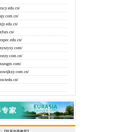
nxcy.edu.cn/
sjy.com.cn/
xjy.edu.cn/
xfszs.cn/
nxpec.edu.cn/
nxyszyxy.com/
nxtzy.com.cn/
nxszsgm.com/
nxwsjkxy.com.cn/
nxctedu.cn/
 | 【
联系华禹教育
】