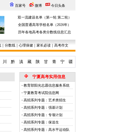
百家号
微博
今日头条
双一流建设名单（第一轮
第二轮）
全国普通高等学校名单（2026年）
历年各地高考各类分数线信息汇总
载
｜
分数线
｜
心理保健
｜
家长必读
｜
高考作文
川
黔
滇
藏
陕
甘
青
宁
疆
宁夏高考实用信息
·
教育部阳光志愿信息服务系统
·
宁夏教育考试院信息网
·
高招系列专题：艺术类招生
·
高招系列专题：强基计划
·
高招系列专题：专项计划
·
高招系列专题：保送生
·
高招系列专题：高水平运动队