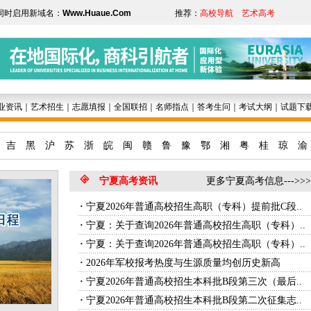
同时启用新域名：
Www.Huaue.Com
推荐：
高校导航
艺术高考
业资讯
｜
艺术招生
｜
志愿填报
｜
全国联招
｜
名师指点
｜
答考生问
｜
考试大纲
｜
试题下
吉
黑
沪
苏
浙
皖
闽
赣
鲁
豫
鄂
湘
粤
桂
琼
渝
宁夏高考资讯
更多宁夏高考信息--->>>
·
宁夏2026年普通高校招生高职（专科）提前批C段..
·
宁夏：关于查询2026年普通高校招生高职（专科）..
·
宁夏：关于查询2026年普通高校招生高职（专科）..
·
2026年军校报考热度与生源质量均创历史新高
·
宁夏2026年普通高校招生本科批B段第三次（最后..
·
宁夏2026年普通高校招生本科批B段第二次征集志..