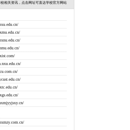
学校相关资讯，点击网址可直达学校官方网站
nxu.edu.cn/
nxmu.edu.cn/
nxnu.edu.cn/
nmu.edu.cn/
xist.com/
a.nxu.edu.cn/
cu.com.cn/
ycust.edu.cn/
xtc.edu.cn/
xgs.edu.cn/
nxmjyyjsxy.cn/
.nxmzy.com.cn/