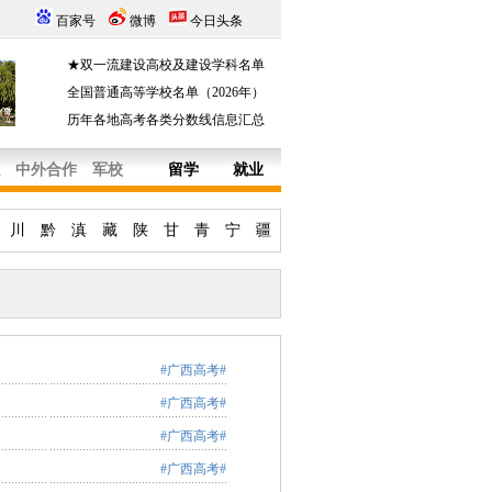
百家号
微博
今日头条
★双一流建设高校及建设学科名单
全国普通高等学校名单（2026年）
历年各地高考各类分数线信息汇总
中外合作
军校
留学
就业
川
黔
滇
藏
陕
甘
青
宁
疆
#广西高考#
#广西高考#
#广西高考#
#广西高考#