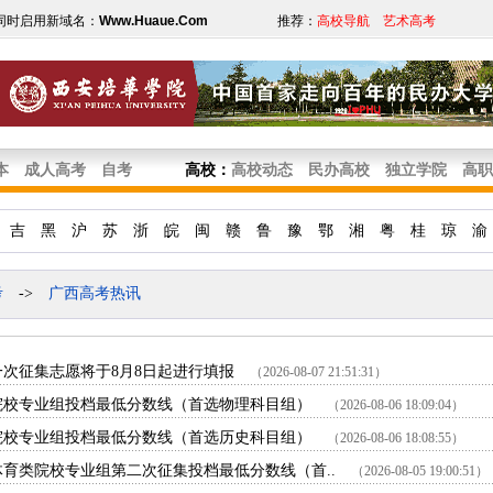
同时启用新域名：
Www.Huaue.Com
推荐：
高校导航
艺术高考
本
成人高考
自考
高校
：
高校动态
民办高校
独立学院
高职
吉
黑
沪
苏
浙
皖
闽
赣
鲁
豫
鄂
湘
粤
桂
琼
渝
考
->
广西高考热讯
一次征集志愿将于8月8日起进行填报
（2026-08-07 21:51:31）
批院校专业组投档最低分数线（首选物理科目组）
（2026-08-06 18:09:04）
批院校专业组投档最低分数线（首选历史科目组）
（2026-08-06 18:08:55）
体育类院校专业组第二次征集投档最低分数线（首..
（2026-08-05 19:00:51）