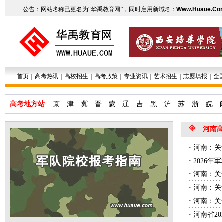
公告：网站名称已更名为“华禹教育网”，同时启用新域名：
Www.Huaue.Co
首页
｜
高考热讯
｜
高校招生
｜
高考政策
｜
专业资讯
｜
艺术招生
｜
志愿填报
｜
全
高考地方站
京
津
冀
晋
蒙
辽
吉
黑
沪
苏
浙
皖
河南
·
河南：关
·
2026
·
河南：关
·
河南：关
·
河南：关
·
河南省2