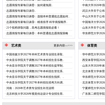
·
志愿填报专家每日谈⑫：如何避免因..
·
中南大学2026年
·
志愿填报专家每日谈‌⑪..
·
武汉大学关于公布2
·
志愿填报专家每日谈⑩：选报本科普通批志愿如何..
·
中山大学关于公布2
·
志愿填报专家每日谈⑨：精准排序 科学填报顺序..
·
中国海洋大学20
·
21个投档录取问题，高考志愿填报前必看！
·
山东大学关于公布2
·
志愿填报专家每日谈⑧：本科普通批志愿填报策略
·
华东师范大学202
艺术类
更多内容--->>>
体育类
·
中国传媒大学2027年本科艺术类专业招生录取..
·
华中师范大学20
·
中央音乐学院关于调整2027年本科招生音乐教..
·
西安体育学院20
·
中央音乐学院关于调整2027年本科招生提琴制..
·
山东大学2026年
·
中央音乐学院关于调整2027年本科招生管弦系..
·
北京体育大学体育教育
·
中央音乐学院关于调整2027年本科招生指挥、..
·
华东师范大学20
·
中央音乐学院关于2027年本科招生招考方向调..
·
北京体育大学20
·
河南：2026年艺术类专业招生补充说明
·
宁夏师范大学20
·
北京科技大学2026年视觉传达设计专业招生简..
·
广东第二师范学院2