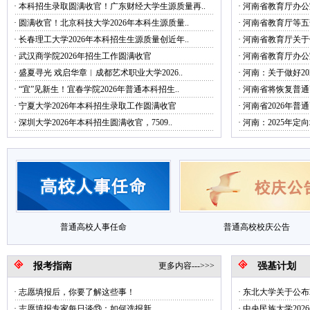
·
本科招生录取圆满收官！广东财经大学生源质量再..
·
河南省教育厅办公室
·
圆满收官！北京科技大学2026年本科生源质量..
·
河南省教育厅等五部
·
长春理工大学2026年本科招生生源质量创近年..
·
河南省教育厅关于做
·
武汉商学院2026年招生工作圆满收官
·
河南省教育厅办公室
·
盛夏寻光 戏启华章︱成都艺术职业大学2026..
·
河南：关于做好202
·
“宜”见新生！宜春学院2026年普通本科招生..
·
河南省将恢复普通
·
宁夏大学2026年本科招生录取工作圆满收官
·
河南省2026年普
·
深圳大学2026年本科招生圆满收官，7509..
·
河南：2025年定
普通高校人事任命
普通高校校庆公告
报考指南
更多内容--->>>
强基计划
·
志愿填报后，你要了解这些事！
·
东北大学关于公布2
·
志愿填报专家每日谈⑬：如何选报新..
·
中央民族大学2026