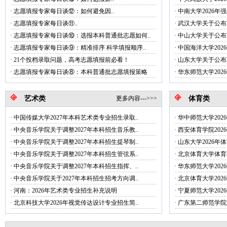
·
志愿填报专家每日谈⑫：如何避免因..
·
中南大学2026年
·
志愿填报专家每日谈‌⑪..
·
武汉大学关于公布2
·
志愿填报专家每日谈⑩：选报本科普通批志愿如何..
·
中山大学关于公布2
·
志愿填报专家每日谈⑨：精准排序 科学填报顺序..
·
中国海洋大学20
·
21个投档录取问题，高考志愿填报前必看！
·
山东大学关于公布2
·
志愿填报专家每日谈⑧：本科普通批志愿填报策略
·
华东师范大学202
艺术类
更多内容--->>>
体育类
·
中国传媒大学2027年本科艺术类专业招生录取..
·
华中师范大学20
·
中央音乐学院关于调整2027年本科招生音乐教..
·
西安体育学院20
·
中央音乐学院关于调整2027年本科招生提琴制..
·
山东大学2026年
·
中央音乐学院关于调整2027年本科招生管弦系..
·
北京体育大学体育教育
·
中央音乐学院关于调整2027年本科招生指挥、..
·
华东师范大学20
·
中央音乐学院关于2027年本科招生招考方向调..
·
北京体育大学20
·
河南：2026年艺术类专业招生补充说明
·
宁夏师范大学20
·
北京科技大学2026年视觉传达设计专业招生简..
·
广东第二师范学院2