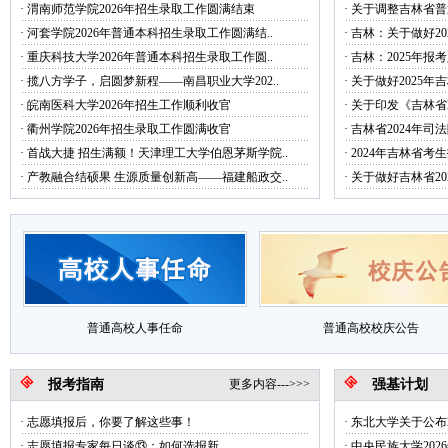
·
渭南师范学院2026年招生录取工作圆满结束
·
关于调整吉林省普
·
河套学院2026年普通本科招生录取工作圆满结..
·
吉林：关于做好20
·
重庆科技大学2026年普通本科招生录取工作圆..
·
吉林：2025年
·
揽八方学子，启圆梦新程——南昌职业大学202..
·
关于做好2025年
·
皖南医科大学2026年招生工作顺利收官
·
关于印发《吉林省2
·
衢州学院2026年招生录取工作圆满收官
·
吉林省2024年
·
首战大捷 招生满额！天津理工大学伯恩茅斯学院..
·
2024年吉林省
·
产教融合结硕果 生源质量创新高——福建船政交..
·
关于做好吉林省20
普通高校人事任命
普通高校校庆公告
报考指南
更多内容--->>>
强基计划
·
志愿填报后，你要了解这些事！
·
东北大学关于公布2
·
志愿填报专家每日谈⑬：如何选报新..
·
中央民族大学2026