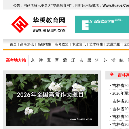
公告：网站名称已更名为“华禹教育网”，同时启用新域名：
Www.Huaue.Co
首页
｜
高考热讯
｜
高校招生
｜
高考政策
｜
专业资讯
｜
艺术招生
｜
志愿填报
｜
全
高考地方站
京
津
冀
晋
蒙
辽
吉
黑
沪
苏
浙
皖
吉林
·
吉林省2
·
2026
·
吉林省2
·
吉林省2
·
吉林省2
·
吉林省2