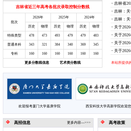
·
吉林省2
吉林省近三年高考各批次录取控制分数线
·
吉林：关
2026年
2025年
2024年
·
吉林：关
批次
历史
物理
历史
物理
历史
物理
·
关于20
·
关于20
特殊类型
478
473
493
479
479
483
·
关于20
普通本科
343
321
384
340
369
345
·
关于20
专科
160
160
160
160
160
160
更多分数线信息
艺术类分数线
本站所提供
欢迎报考厦门大学嘉庚学院
西安科技大学高新学院欢迎
高招信息
更多内容--->>>
高考政策