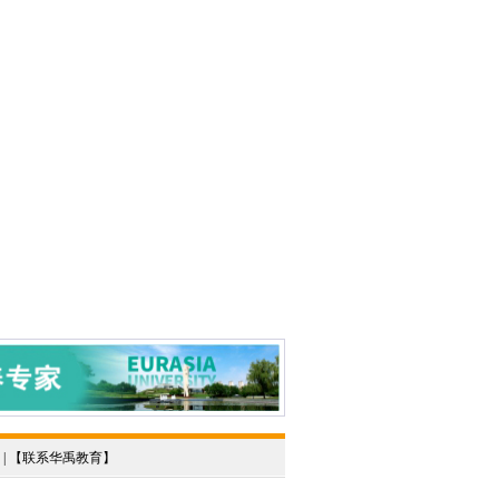
 | 【
联系华禹教育
】