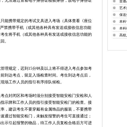
无法通过查看电子身份证核验身份，故电子身份证
※
普通
※
艺术
※
保送
能携带规定的考试文具进入考场（具体查看《座位
※
本科
。严禁携带手机（或其他各种具有发送或接收信息功能
※
本科
请考生将手机（或其他各种具有发送或接收信息功能的
※
高校
取回。
理规定，迟到15分钟及以上将不得进入考点参加考
提前到达考点，留足入场检查时间。考生到达考点后，
点现场工作人员的指引有序排队候检。
点封闭区和考场时须分别接受智能安检门安检和人
场指示牌和工作人员的指引接受智能安检门的检查。接
效率，建议考生不要穿戴有金属饰品的服装，不要携带
步速通过智能安检门，未触发报警的考生可直接通过；
动出示引起报警的物品，待工作人员复检合格后方可进