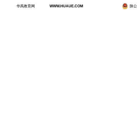
华禹教育网
WWW.HUAUE.COM
陕公网