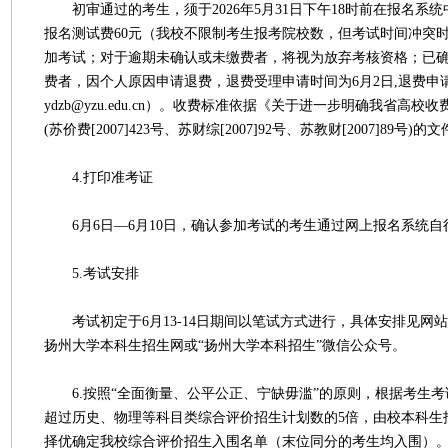
初审通过的考生，须于2026年5月31日下午18时前在报名系
报名测试费60元（我校不限制考生报考院校数，但考试时间冲突
加考试；对于逾期未确认或未缴费者，将视为放弃考核资格；已
费者，因个人原因申请退费，退费受理申请时间为6月2日,退费申
ydzb@yzu.edu.cn）。收费标准依据《关于进一步明确我省高
(苏价费[2007]423号、苏财综[2007]92号、苏教财[2007]89号)
4.打印准考证
6月6日—6月10日，确认参加考试的考生通过网上报名系统自
5.考试安排
考试初定于6月13-14日期间以笔试方式进行，具体安排见网
扬州大学本科生招生网或“扬州大学本科招生”微信公众号。
6.按照“全面衡量、公平公正、宁缺毋滥”的原则，根据考生考
超过历史、物理等科目类综合评价招生计划数的5倍，由校本科生
择优确定我校综合评价招生入围名单（末位同分的考生均入围）。