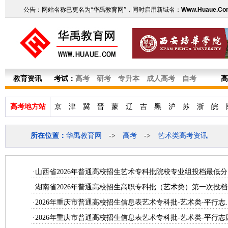
公告：网站名称已更名为“华禹教育网”，同时启用新域名：
Www.Huaue.Co
教育资讯
考试：
高考
研考
专升本
成人高考
自考
高
高考地方站
京
津
冀
晋
蒙
辽
吉
黑
沪
苏
浙
皖
所在位置：
华禹教育网
->
高考
->
艺术类高考资讯
·山西省2026年普通高校招生艺术专科批院校专业组投档最低分
·湖南省2026年普通高校招生高职专科批（艺术类）第一次投档分
·2026年重庆市普通高校招生信息表艺术专科批-艺术类-平行志.
·2026年重庆市普通高校招生信息表艺术专科批-艺术类-平行志