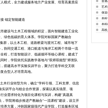
※
普通
育人模式，全力建成服务地方产业发展、培育高素质应
※
艺术
※
保送
※
本科
接 锚定智能建造
※
本科
※
高校
建设与土木工程领域的积淀，面向智能建造工业化
合、绿色低碳的育人体系。学院对标国家产教融合
业集群，以土木工程、道路桥梁与渡河工程、城市地下
心，协同交通工程、港口航道与海岸工程两个市级一流
养全程，打造智能设计、低碳循环等核心课程，建成了
同时，学院依托实践教学基地与“双师双能型”师资队
源，搭建高水平实验实训平台，聚力打造学科交叉联
的复合型人才培育高地。
土木行业转型方向，确立“学科引领、工科支撑、信息
验实训平台与校企合作资源，探索以真实场景、项
行业需求转化为项目化课程与实训，构建“真题真
上，学院将稳步推进产教融合“一流课程”建设，设立开
与培养方案，冲刺国家级现代产业学院，打造服务区域