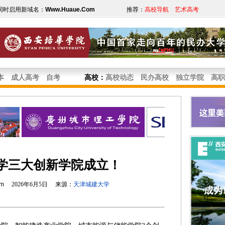
同时启用新域名：
Www.Huaue.Com
推荐：
高校导航
艺术高考
本
成人高考
自考
高校
：
高校动态
民办高校
独立学院
高职
学三大创新学院成立！
om
2026年6月5日 来源：
天津城建大学