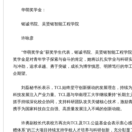
华萌奖学金：
铭诚书院、吴贤铭智能工程学院
许咏彦
“华萌奖学金”获奖学生代表，铭诚书院、吴贤铭智能工程学院2
奖学金是对青年学子探索与奋斗的肯定，她将以扎实学业与科研
与冲劲，追求卓越、勇于突破，成长为博学慎思、明辨笃行的华
企期望。
刘磊秘书长表示，TCL始终坚守创新驱动的发展理念，持续为
科技发展注入产业力量。TCL愿与华南理工大学继续秉持“长期主
抓手持续深化校企协同，支持科研团队攻关关键核心技术，激励
携手为国家科技自立自强、高质量发展注入不竭的创新动能。
许勇副校长代表校方再次向TCL及TCL公益基金会表示衷心感谢
赠体系”的三大项目持续支持学校人才培养与科研创新，充分彰显