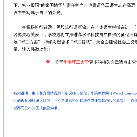
下、实业报国”的家国情怀与责任担当。他寄语华工师生志存高远
设中书写属于自己的荣光。
奋楫扬帆行致远，勇毅笃行谱新篇。在全体师生拼搏奋进、广
各界关心关爱下，学校必将在推进高水平科技自立自强的征程上
展 “华工方案”，持续贡献更多 “华工智慧”，为全面建设社会主
量、注入强劲动能！
关于
华南理工大学
更多的相关文章请点击查
特别说明：由于各方面情况的不断调整与变化，华禹教育网（Www.Huaue.
性的教育和科研之目的，并不意味着赞同其观点或证实其内容的真实性，仅
威部门公布的正式信息为准。