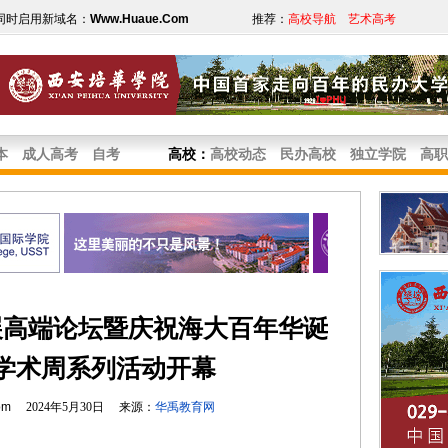
同时启用新域名：
Www.Huaue.Com
推荐：
高校导航
艺术高考
本
成人高考
自考
高校
：
高校动态
民办高校
独立学院
高职
展高端论坛暨庆祝海大百年华诞
学术周系列活动开幕
om
2024年5月30日 来源：
华禹教育网