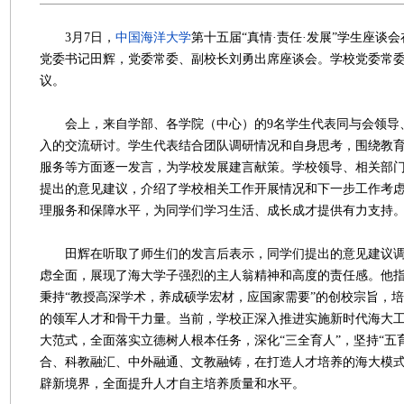
3月7日，
中国海洋大学
第十五届“真情·责任·发展”学生座谈
党委书记田辉，党委常委、副校长刘勇出席座谈会。学校党委常
议。
会上，来自学部、各学院（中心）的9名学生代表同与会领导
入的交流研讨。学生代表结合团队调研情况和自身思考，围绕教
服务等方面逐一发言，为学校发展建言献策。学校领导、相关部
提出的意见建议，介绍了学校相关工作开展情况和下一步工作考
理服务和保障水平，为同学们学习生活、成长成才提供有力支持
田辉在听取了师生们的发言后表示，同学们提出的意见建议调
虑全面，展现了海大学子强烈的主人翁精神和高度的责任感。他
秉持“教授高深学术，养成硕学宏材，应国家需要”的创校宗旨，
的领军人才和骨干力量。当前，学校正深入推进实施新时代海大
大范式，全面落实立德树人根本任务，深化“三全育人”，坚持“五
合、科教融汇、中外融通、文教融铸，在打造人才培养的海大模
辟新境界，全面提升人才自主培养质量和水平。