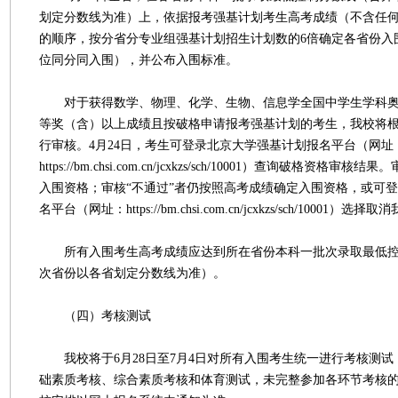
划定分数线为准）上，依据报考强基计划考生高考成绩（不含任
的顺序，按分省分专业组强基计划招生计划数的6倍确定各省份入
位同分同入围），并公布入围标准。
对于获得数学、物理、化学、生物、信息学全国中学生学科奥
等奖（含）以上成绩且按破格申请报考强基计划的考生，我校将
行审核。4月24日，考生可登录北京大学强基计划报名平台（网址
https://bm.chsi.com.cn/jcxkzs/sch/10001）查询破格资格
入围资格；审核“不通过”者仍按照高考成绩确定入围资格，或可
名平台（网址：https://bm.chsi.com.cn/jcxkzs/sch/10001
所有入围考生高考成绩应达到所在省份本科一批次录取最低控
次省份以各省划定分数线为准）。
（四）考核测试
我校将于6月28日至7月4日对所有入围考生统一进行考核测试
础素质考核、综合素质考核和体育测试，未完整参加各环节考核