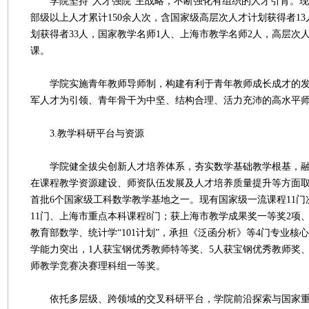
学院坚持“人才强院”主战略，不断强化有组织的人才引育。现有
部级以上人才累计150余人次，含国家级高层次人才计划获得者1
划获得者33人，国家教学名师1人、上海市教学名师2人，高层次人
课。
学院实施青年教师导师制，构建有利于青年教师成长成才的发
军人才为引领、青年骨干为中坚、结构合理、活力充沛的高水平
3.教学科研平台与资源
学院健全拔尖创新人才培养体系，夯实数学基础教学根基，融
在课程教学资源建设、师资队伍发展及人才培养质量提升等方面
首批6个国家级工科数学教学基地之一。现有国家级一流课程11
11门、上海市重点本科课程8门；获上海市教学成果奖一等奖2项
教育部数学、统计学“101计划”，承担《泛函分析》等4门专业核
学能力突出，1人获宝钢优秀教师特等奖、5人获宝钢优秀教师奖
师教学竞赛决赛理科组一等奖。
依托多层级、跨领域的交叉科研平台，学院前沿探索与国家重