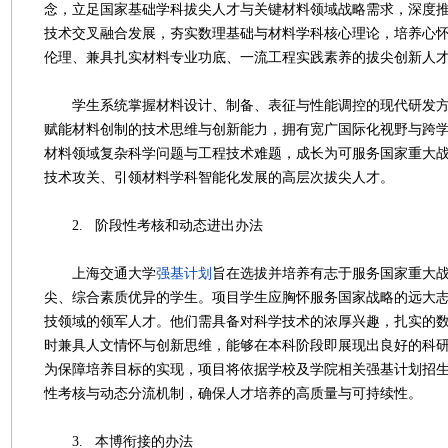
念，立足国家基础学科拔尖人才与关键材料领域战略需求，深度
技术交叉融合发展，夯实数理基础与材料学科核心理论，培养心怀
伦理、兼具扎实材料专业功底、一流工程实践素养的拔尖创新人
学生系统掌握材料设计、制备、表征与性能调控的现代研发方
赋能材料创制的技术思维与创新能力，拥有宽广国际化视野与跨
材料领域复杂科学问题与工程技术难题，成长为可服务国家重大
技术攻关、引领材料学科智能化发展的高层次拔尖人才。
2. 阶段性考核和动态进出办法
上海交通大学
强基计划
旨在选拔并培养有志于服务国家重大
尖、综合素质优异的学生。项目学生应胸怀服务国家战略的远大
技领域的领军人才。他们需具备对科学技术的浓厚兴趣，扎实的
时兼具人文情怀与创新思维，能够在本科阶段即展现出良好的科
为保障培养目标的实现，项目将依据学校及学院相关强基计划招
性考核与动态分流机制，确保人才培养的高质量与可持续性。
3. 本博衔接的办法