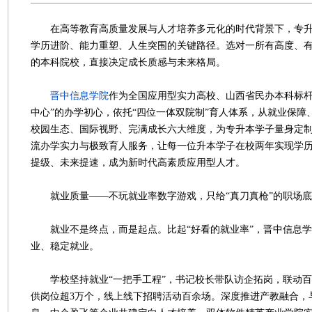
在高等教育高质量发展与人才培养多元化的时代背景下，专升
学历进阶、能力重塑、人生突围的关键路径。选对一所有高度、
的本科院校，直接决定成长质感与未来格局。
晋中信息学院
作为全国应用型实力高校、山西省民办本科标杆
中心”的办学初心，依托“四位一体双院制”育人体系，从就业保障
校园生态、国际视野、完满成长六大维度，为专升本学子量身定
流办学实力与极致育人服务，让每一位升本学子在校两年实现学
提级、未来提速，成为新时代高素质应用型人才。
就业质量——不玩就业率数字游戏，只给“真刀真枪”的职场底
就业不是终点，而是起点。比起“好看的就业率”，晋中信息学
业、稳定就业。
学校坚持就业“一把手工程”，书记校长带队访企拓岗，联动百
供岗位超3万个，线上线下招聘活动百余场。深度推进产教融合，