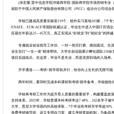
(张宏量,晋中信息学院淬炼商学院·国际商学院市场营销专业（专
就职于中国人民财产保险股份有限公司（PICC）临汾分公司综合部
学校已建成高质量实验室119个、校外实习基地103家，7个专业通
ENAEE、EUR-ACE等国际权威认证，毕业生中进入中国IT百强
应届生年薪达25—45万元，真正实现从“好就业”到“就好业”的跨越
专属就业创业指导工作坊、一对一简历打磨、模拟面试、生涯
业生实行“一生一策”精准帮扶。大学生创业园累计孵化团队110
项目实战练兵。在这里，毕业不是失业，而是优质职场的入场券
升学通道——考研+留学双轨并行，给你向上生长的无限可能
两年时间，要同时完成本科课程和考研/留学备考，学校能给
学校将考研工作作为提升育人质量的重要抓手，构建覆盖政策
支持体系。2025年，学校普通本科考研率达7.48%，242名学子
大学、悉尼大学等国内外高校录取，7个毕业班考研升学率超30%
免费考研辅导班、设立专用自习室、建立考研奖励机制，为备战