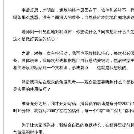
事后反思，才明白，尴尬的根本原因在于，软件和茶社不一样
喝茶那么熟悉。没有全面深入的准备，自然很难本能地自如地表
老师则一针见血地对我点评：你想说什么？同事想听什么？怎
这才是做好表达的核心！
之后，对每一次主持活动，我再也不敢掉以轻心，每次都必须在
备。具体说来，我每次都先根据题目自行总结关键词，然后根据
相关语段都粘贴到一个文档里，形成观点——这就是我想说的。
然后我再站在观众的角度思考——观众最需要听到什么？是软
是实用的使用技巧？
准备充分之后，我才开始写稿。播音员的语速是每分钟200字
时10分钟，我就写2000字左右的稿件，每一个“嗯”“啊”“然后”都
为了让大家感兴趣，我结合自己的幽默特长，在稿件里提前标
气氛沉闷时使用。