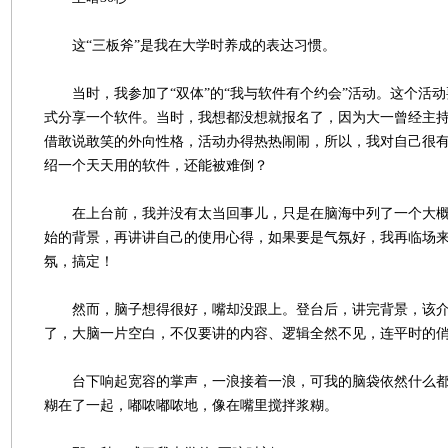
这“三板斧”是我在大学时养成的表达习惯。
当时，我参加了“双体”的“我与软件有个约会”活动。这个活动
式分享一个软件。当时，我想都没想就报名了，因为大一曾经主
借敢说敢笑的外向性格，活动办得热热闹闹，所以，我对自己很
绍一个天天用的软件，还能被难倒？
在上台前，我并没有太当回事儿，只是在脑海中列了一个大概逻
始的背景，再讲讲自己的使用心得，如果要是气氛好，我再临场
氛，搞定！
然而，脑子想得很好，嘴却没跟上。登台后，讲完背景，该介
了，大脑一片空白，不仅要讲的内容、逻辑全然不见，连平时的
台下响起宽容的掌声，一浪接着一浪，可我的脑袋依然什么都
糊在了一起，嘟哝嘟哝地，像在嘴里搅拌浆糊。