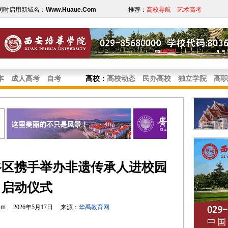
同时启用新域名：
Www.Huaue.Com
推荐：
高校导航
艺术高考
本
成人高考
自考
高校
：
高校动态
民办高校
独立学院
高职
谷区携手举办非遗传承人进校园
启动仪式
om
2026年5月17日 来源：
华禹教育网