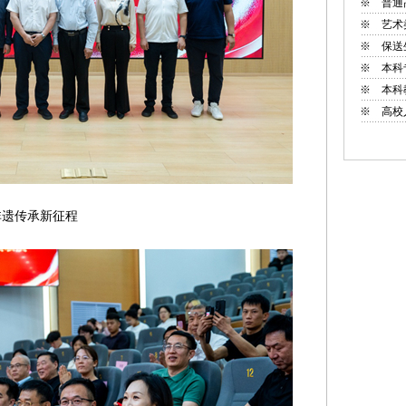
※
普通
※
艺术
※
保送
※
本科
※
本科
※
高校
遗传承新征程