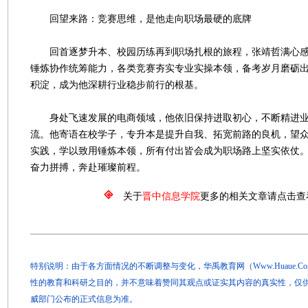
回望来路：竞赛思维，是他走向职场最硬的底牌
回首逐梦升本、校园历练再到职场扎根的旅程，张靖哲满心感
锤炼协作统筹能力，各类竞赛夯实专业实操本领，备考岁月磨砺
积淀，成为他深耕行业稳步前行的根基。
身处飞速发展的电商领域，他依旧保持进取初心，不断精进业
流。他寄语在校学子，专升本是提升自我、拓宽前路的良机，望
实践，学以致用锤炼本领，所有付出皆会成为职场路上坚实依仗
奋力拼搏，奔赴璀璨前程。
关于
晋中信息学院
更多的相关文章请点击查
特别说明：由于各方面情况的不断调整与变化，华禹教育网（Www.Huaue.
性的教育和科研之目的，并不意味着赞同其观点或证实其内容的真实性，仅
威部门公布的正式信息为准。