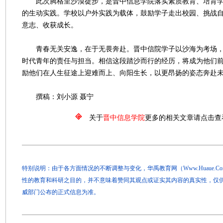
此次腾格里沙漠徒步，是晋中信息学院落实素质教育、培育学
的生动实践。学校以户外实践为载体，鼓励学子走出校园、挑战
意志、收获成长。
青春无关安逸，在于无畏奔赴。晋中信院学子以沙海为考场，
时代青年的责任与担当。相信这段踏沙而行的经历，将成为他们
励他们在人生征途上迎难而上、向阳生长，以更昂扬的姿态奔赴
撰稿：刘小源 聂宁
关于
晋中信息学院
更多的相关文章请点击查
特别说明：由于各方面情况的不断调整与变化，华禹教育网（Www.Huaue.
性的教育和科研之目的，并不意味着赞同其观点或证实其内容的真实性，仅
威部门公布的正式信息为准。