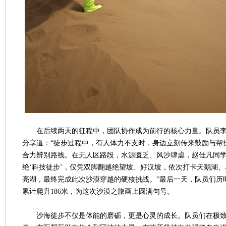
在后续两天的征程中，团队协作成为前行的核心力量。队员李
分享道：“徒步过程中，有人体力不支时，身边立刻传来鼓励与帮
合力辨别路线。在无人区路段，水源匮乏、风沙肆虐，赵佳凡同
绝‘科技徒步’，仅凭双脚翻越绝望坡、好汉坡，依次打卡天鹅湖
亮湖，最终完成此次沙漠穿越的硬核挑战。”最后一天，队员们历时8
累计爬升186米，为这次沙漠之旅画上圆满句号。
沙海徒步不仅是体能的磨砺，更是心灵的成长。队员们在极致