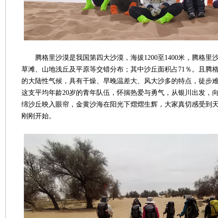
腾格里沙漠是我国第四大沙漠，海拔1200至1400米，腾格里
草滩、山地浅丘及平原等交错分布；其中沙丘面积占71％。且腾
的大陆性气候，具有干燥、早晚温差大、风大沙多的特点，徒步
这支平均年龄20岁的青年队伍，怀揣热爱与勇气，从银川出发，
绵沙丘映入眼帘，金黄沙海在阳光下熠熠生辉，大家真切感受到
刚刚开始。