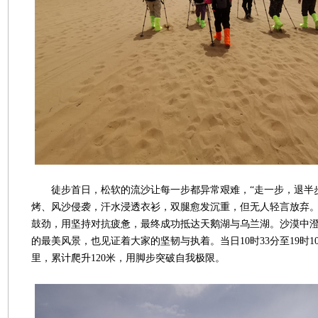
徒步首日，松软的流沙让每一步都异常艰难，“走一步，退半步
烤、风沙侵袭，汗水浸透衣衫，双腿愈发沉重，但无人轻言放弃
鼓劲，用坚持对抗疲惫，最终成功抵达天鹅湖与乌兰湖。沙漠中
的最美风景，也见证着大家的坚韧与执着。当日10时33分至19时10
里，累计爬升120米，用脚步突破自我极限。