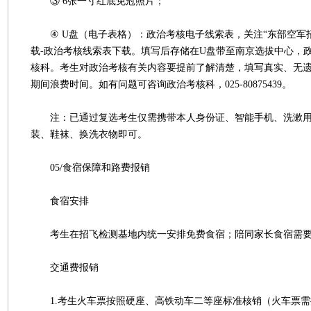
③ 6张一寸红底免冠照片；
④ U盘（电子表格）：政治考核电子线索表，关注“东部空军招
载-政治考核线索表下载。填写后存储在U盘带至南京选拔中心，
核科。考生对政治考核有关内容要提前了解清楚，填写真实、无
期间浪费时间。如有问题可咨询政治考核科，025-80875439。
注：已通过复选考生仅需携带本人身份证、智能手机、洗漱用
装、鞋袜、换洗衣物即可。
05/食宿保障和路费报销
食宿安排
考生在招飞检测基地内统一安排免费食宿；陪同家长食宿需要
交通费报销
1.考生火车票按照硬座、高铁动车二等座标准核销（火车票需