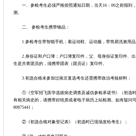
一、参检考生必须严格按照通知日期，当天16：00之前报到
测。
二、 参检考生携带物品：
1.参检考生带智能手机；着运动鞋、运动服，带简易洗漱用品
2.身份证和户口簿；户口簿复印件，父、母身份证复印件、出
生是共青团员的，须携带团表（团员证）复印件。
3.初选合格未参加过南京复选考生还需携带政治考核材料：
①《空军招飞医学选拔病史调查及诚信参检承诺书》（初选时
有相关病史的，请携带好纸质或者电子病历上站检测。如有疑问可咨
80875441；
②《初选合格对象登记表》（初选时已现场发给考生）；