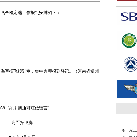
招飞全检定选工作报到安排如下：
军招飞报到室，集中办理报到登记。（河南省郑州
153058（如未接通可短信留言）
飞办
※
98