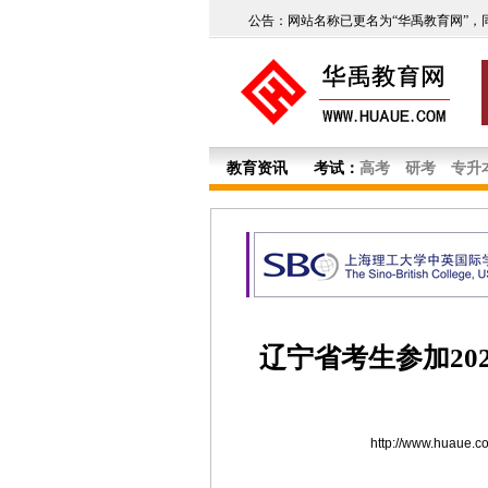
公告：网站名称已更名为“华禹教育网”，
教育资讯
考试：
高考
研考
专升
辽宁省考生参加20
http://www.huaue.c