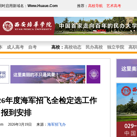
同时启用新域名：
Www.Huaue.Com
推荐：
高校导航
艺术高考
本
成人高考
自考
高校
：
高校动态
民办高校
独立学院
高职
26年度海军招飞全检定选工作
报到安排
om
2026年3月19日 来源：
海军招飞办