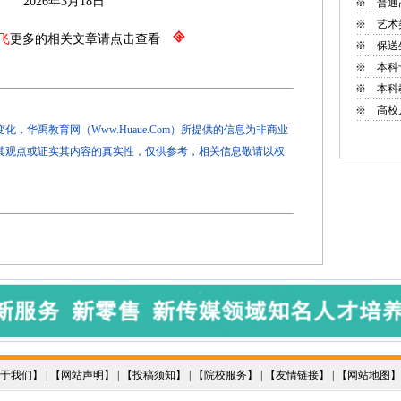
月18日
※
普通
※
艺术
飞
更多的相关文章请点击查看
※
保送
※
本科
※
本科
※
高校
，华禹教育网（Www.Huaue.Com）所提供的信息为非商业
其观点或证实其内容的真实性，仅供参考，相关信息敬请以权
于我们
】 | 【
网站声明
】 | 【
投稿须知
】 | 【
院校服务
】 | 【
友情链接
】 | 【
网站地图
】