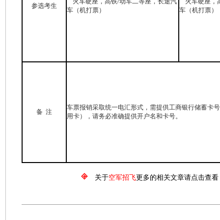
火车硬座，高铁/动车二等座，长途汽
火车硬座，高
参选考生
车（机打票）
车（机打票）
车票报销采取统一电汇形式，需提供工商银行储蓄卡号
备 注
用卡），请务必准确提供开户名和卡号。
关于
空军招飞
更多的相关文章请点击查看