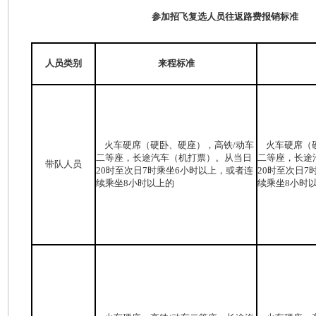
参加招飞复选人员往返路费报销标准
人员类别
来程标准
火车硬席（硬卧、硬座），高铁/动车
火车硬席（硬
二等座，长途汽车（机打票）。从当日
二等座，长途
带队人员
20时至次日7时乘坐6小时以上，或者连
20时至次日7
续乘坐8小时以上的
续乘坐8小时