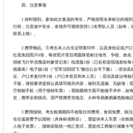
四、注意事项
1.按时报到。参加此次复选的考生，严格按照名单标注的报到
行程，注意途中安全，各地市可视情安排1-2名带队人员（如有，
联系上报）。
2.携带物品。①考生本人出生证明复印件，以及身份证或户口
红底免冠照片6张，每张照片背后用圆珠笔标注地市、学校、姓名
招收飞行学员预选对象登记表》纸质版1份（已在初选现场发给每
线索表》电子版1份（“空军沈阳招飞”微信公众号下载）；④涉及
证、户口本复印件1份（户口本首页和本人页）；⑤涉及政治考核
子版，请按要求提前认真填写相关内容，做到无遗漏、无缺项；
⑦智能手机（用于报销车票）；⑧除眼睛方面不能做手术外，如
史，携带全部病历。⑨严禁携带充电宝、火种等易燃易爆危险物
3.费用报销。考生检测期间不收取任何费用，食宿免费。除沈
生往返路费予以报销（具体标准附后），需提供本人车票（在铁路1
人电子发票）。报销采取统一电汇形式，需提供工商银行储蓄卡