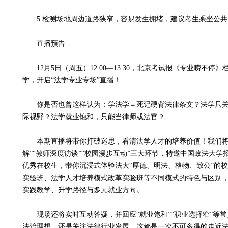
5.检测场地周边道路狭窄，容易发生拥堵，建议考生乘坐公共
直播预告
12月5日（周五）12:00—13:30，北京考试报《专业唠不停
学，开启“法学专业专场”直播！
你是否也曾这样认为：学法学＝死记硬背法律条文？法学只关
际视野？法学就业饱和，只能当律师或法官？
本期直播将带你打破迷思，看清法学人才的培养价值！我们将
解”“教师深度访谈”“校园漫步互动”三大环节，特邀中国政法大
优秀在校生，带你沉浸式体验法大“厚德、明法、格物、致公”的
实验班、法学人才培养模式改革实验班等不同模式的特色与区别
实践教学、升学路径与多元就业方向。
现场还将实时互动答疑，并回应“就业饱和”“职业选择窄”等常
法治理想，还是关注法律行业发展，这都是一次不可多得的走近