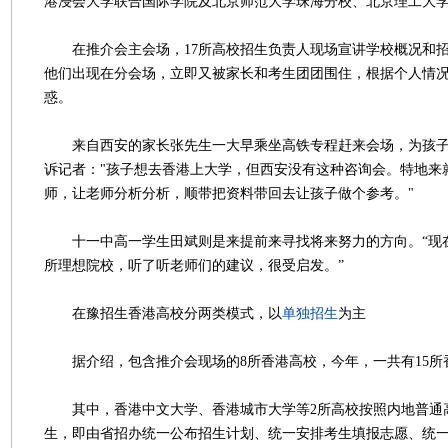
港浸会大学联合国际学院及北京师范大学珠海分校、北京理工大
在推介会主会场，17所高校招生负责人现场宣讲学校概况和招
他们出现在分会场，立即又被家长和考生团团围住，根据个人情
惑。
来自西安的家长张先生一大早乘坐高铁专程赶来会场，为孩子
诉记者："孩子想去香港上大学，但西安没有这种咨询会。特地来
师，让老师分析分析，顺带把资料带回去让孩子做个参考。"
十一中高一学生田斌则是来提前来寻找将来努力的方向。“现
所理想院校，听了听老师们的建议，很受启发。”
在豫招生香港高校分两类模式，以
单独招生
为主
据介绍，包含推介会现场的8所香港高校，今年，一共有15所
其中，香港中文大学、香港城市大学等2所高校按照内地普通
生，即由省招办统一公布招生计划、统一安排考生填报志愿、统