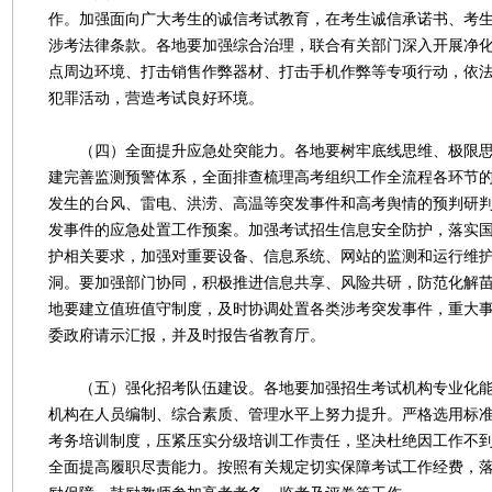
作。加强面向广大考生的诚信考试教育，在考生诚信承诺书、考
涉考法律条款。各地要加强综合治理，联合有关部门深入开展净
点周边环境、打击销售作弊器材、打击手机作弊等专项行动，依
犯罪活动，营造考试良好环境。
（四）全面提升应急处突能力。各地要树牢底线思维、极限思
建完善监测预警体系，全面排查梳理高考组织工作全流程各环节
发生的台风、雷电、洪涝、高温等突发事件和高考舆情的预判研
发事件的应急处置工作预案。加强考试招生信息安全防护，落实
护相关要求，加强对重要设备、信息系统、网站的监测和运行维
洞。要加强部门协同，积极推进信息共享、风险共研，防范化解
地要建立值班值守制度，及时协调处置各类涉考突发事件，重大
委政府请示汇报，并及时报告省教育厅。
（五）强化招考队伍建设。各地要加强招生考试机构专业化能
机构在人员编制、综合素质、管理水平上努力提升。严格选用标
考务培训制度，压紧压实分级培训工作责任，坚决杜绝因工作不
全面提高履职尽责能力。按照有关规定切实保障考试工作经费，