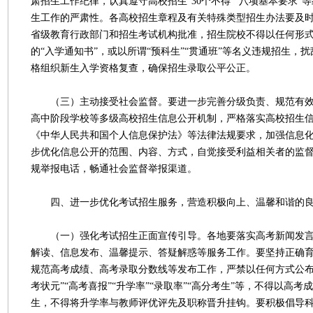
肃招生工作纪律，认真遵守高校招生“30个不得”“八项基本要求”
生工作的严肃性。各高校招生章程及有关特殊类型招生办法要及
省级教育行政部门和招生考试机构批准，招生院校不得以任何形
的“入学通知书”，或以所谓“预科生”“贯通班”等名义违规招生，
格组织新生入学资格复查，确保招生录取公平公正。
（三）主动接受社会监督。要进一步完善分级负责、规范有效
高中阶段学校等多级高校招生信息公开机制，严格落实高校招生
《中华人民共和国个人信息保护法》等法律法规要求，加强信息
步优化信息公开的范围、内容、方式，自觉接受利益相关者的监
规举报电话，畅通社会监督举报渠道。
四、进一步优化考试招生服务，营造积极向上、温馨和谐的良
（一）强化考试招生正面宣传引导。各地要落实高考新闻发言
解读、信息发布、温馨提示、答疑解惑等服务工作。要坚持正确
规范高考成绩、高考录取分数线等发布工作，严禁以任何方式公布
考状元”“高考喜报”“升学率”“录取率”“高分考生”等，不得以高
生，不得将升学率与教师评优评先及职称晋升挂钩。要积极倡导