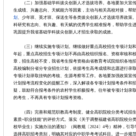
（二）加强基础学科拔尖创新人才选拔培养。各地要加大宣传
生成绩、兴趣志向、天赋能力等因素，主动与相关高校对接，帮
划
、少年班、英才班、保送生等各类拔尖创新人才选拔培养政策
科研究有志向、有兴趣、有天赋的优秀学生精准报考，帮助学生
巩固提升我省基础学科拔尖创新人才招生录取的成效。
（三）继续实施专项计划。继续做好重点高校招生专项计划和地
年起，重点高校招生专项计划不再由高校组织报名、资格审核和
章，招生高校不变，我省考生报考资格由省教育考试院组织各地
高校编制分省分专业招生计划，依据考生高考成绩和志愿进行录
专项计划录取挂钩的考核、生源考察等工作。各地要加强政策宣
计划报考流程变化的提醒工作，深入解读各专项计划报考条件和
疑，鼓励符合报考条件的农村学生积极报考。往年被专项计划录
的考生，不再具有专项计划报考资格。
（四）完善和规范职教高考制度。健全高职院校分类考试招生
素质+职业技能”的评价方式。落实《关于调整福建省高职院校分
校毕业生）实施办法的通知》（闽教规〔2024〕4号）精神，引
选择高职招考类别，明确其对应的中职学考考试科目。进一步规