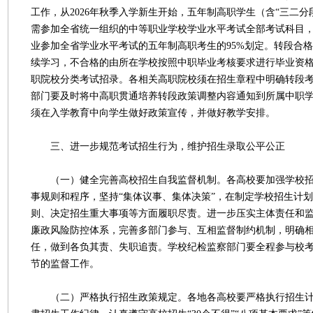
工作，从2026年秋季入学新生开始，五年制高职学生（含“三二分段
需参加全省统一组织的中等职业学校学业水平考试全部考试科目
业参加全省学业水平考试的五年制高职考生的95%划定。转段合
续学习，不合格的由所在学校按照中职毕业考核要求进行毕业资
职院校分类考试招录。各相关高职院校须在招生章程中明确转段
部门要及时将中高职贯通培养转段政策调整内容通知到所属中职
须在入学教育中向学生做好政策宣传，并做好教学安排。
三、进一步规范考试招生行为，维护招生录取公平公正
（一）健全完善高校招生自我监督机制。各高校要加强学校招
事规则和程序，坚持“集体议事、集体决策”，在制定学校招生计
则、决定招生重大事项等方面履职尽责。进一步压实主体责任和
廉政风险防控体系，完善多部门参与、互相监督制约机制，明确
任，做到各负其责、失职追责。学校纪检监察部门要全程参与校
节的监督工作。
（二）严格执行招生政策规定。各地各高校要严格执行招生计