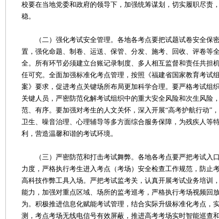
校要在当地党委和政府的领导下，加强统筹谋划，切实履职尽责
稳。
（二）强化考试安全管理。各地各考点要把试题试卷安全保密
置，强化命题、制卷、运送、保管、分发、施考、回收、评卷等
全。所有环节必须建立台账记录制度、多人相互监督和责任共担
任可究。全面加强标准化考点管理，按照《福建省国家教育考试
案》要求，促进考点关键场所布局更加科学合理。要严格考试组
关键人员，严密防范化解考试组织中的重大安全风险和次生风险
范、有序。要加强对考生的人文关怀，深入开展“高考护航行动”
卫生、噪音治理、心理辅导等多方面综合服务保障，为残疾人等
利，营造温馨和谐的考试环境。
（三）严密防范和打击考试舞弊。各地各考点要严把考试入口
力度，严格执行考生进入考点（考场）安全检查工作规范，防止
高科技作弊工具入场。严把考试监考关，认真开展考试业务培训
能力，加强对重点区域、场所的监考巡考，严格执行考场视频回
为。积极推进信息化赋能考试管理，结合实际升级标准化考点，
测，考点考场无线电信号有效屏蔽，推进高考考场实时智能巡查