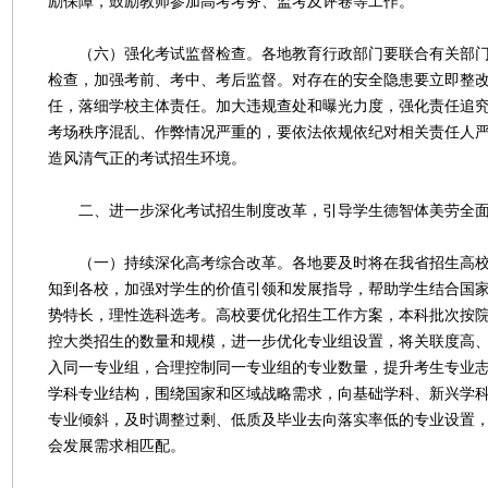
励保障，鼓励教师参加高考考务、监考及评卷等工作。
（六）强化考试监督检查。各地教育行政部门要联合有关部门
检查，加强考前、考中、考后监督。对存在的安全隐患要立即整
任，落细学校主体责任。加大违规查处和曝光力度，强化责任追
考场秩序混乱、作弊情况严重的，要依法依规依纪对相关责任人
造风清气正的考试招生环境。
二、进一步深化考试招生制度改革，引导学生德智体美劳全
（一）持续深化高考综合改革。各地要及时将在我省招生高校
知到各校，加强对学生的价值引领和发展指导，帮助学生结合国
势特长，理性选科选考。高校要优化招生工作方案，本科批次按
控大类招生的数量和规模，进一步优化专业组设置，将关联度高
入同一专业组，合理控制同一专业组的专业数量，提升考生专业
学科专业结构，围绕国家和区域战略需求，向基础学科、新兴学
专业倾斜，及时调整过剩、低质及毕业去向落实率低的专业设置
会发展需求相匹配。