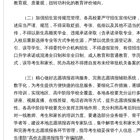
教育观、质量观，扭转功利化的教育评价倾向。
（二）加强招生宣传规范管理。各高校要严守招生宣传纪律，
述应当严谨、规范，不得采取贬损、夸张、低俗以及其他不适当
传，不得以新生高额奖学金、违规承诺录取（含承诺录取专业、
入校后重新选择专业等方式争抢生源，严禁以优质生源登记表、
引、误导学生。不得委托中介机构招生，不得虚假宣传、有偿招
口升学承诺或混淆全日制和非全日制、成人教育和普通教育、学
式，误导考生和家长。民办高校不得擅自发布未经审批机关备案
（三）精心做好志愿填报咨询服务。完善志愿填报辅助系统，
数字化，为考生提供方便快捷的信息服务。要细化工作措施，逐
作培训，实现地区、高中阶段学校全覆盖。各地各校要充分运行
讲座、视频直播、在线答疑、电话咨询等方式，提升志愿填报服
性。各高中阶段学校要充分发挥主阵地作用，充分利用高考后到
对一线教师、考生和家长的培训力度。要遴选部分业务能手、骨
学者等，建设本地志愿填报咨询专家队伍，集中解答考生和家长
和完善考生志愿填报各环节管理，指导考生稳妥保管个人信息，
生谨防“高价志愿填报指导”诈骗陷阱。