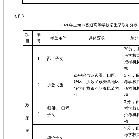
附件3
2026年上海市普通高等学校招生录取加分表
项
编
考生条件
具体要求
加分
目
号
20分，
考学校
1
烈士子女
招考机
核
高中阶段从边疆、山区、
5分，
牧区、少数民族聚集地区
考学校
2
少数民族
转学到我市的少数民族考
招考机
生
核
5分，
政
归侨、归侨
考学校
3
子女
招考机
策
核
5分，
照
考学校
4
华侨子女