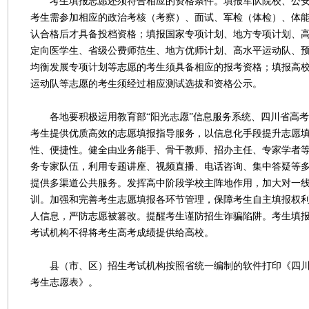
考生填报志愿还须符合相应的资格条件。填报军队院校、公安
考生需参加相应的政治考核（考察）、面试、军检（体检）、体
认合格后才具备投档资格；填报国家专项计划、地方专项计划、
定向医学生、省级公费师范生、地方优师计划、高水平运动队、
均衡发展专项计划等志愿的考生须具备相应的报考资格；填报高
运动队等志愿的考生须经过相应测试选拔和资格公示。
各地要积极运用教育部“阳光志愿”信息服务系统、四川省高考
考生提供优质高效的志愿填报指导服务，以信息化手段提升志愿
性、便捷性。健全由业务能手、骨干教师、招办主任、专家学者
务专家队伍，利用专题讲座、视频直播、电话咨询、集中答疑等
提供多渠道公共服务。发挥高中阶段学校主阵地作用，加大对一
训。加强和完善考生志愿填报各环节管理，保障考生自主填报权
人信息，严防志愿被篡改。提醒考生谨防招生诈骗陷阱。考生填
考试机构不得将考生高考成绩提供给高校。
县（市、区）招生考试机构按照省统一编制的软件打印《四川省
考生志愿表》。