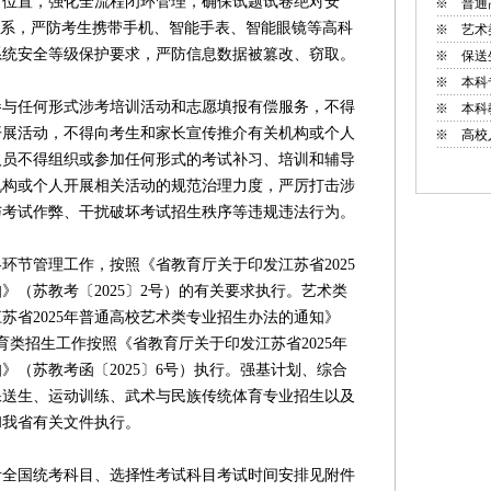
出位置，强化全流程闭环管理，确保试题试卷绝对安
※
普通
体系，严防考生携带手机、智能手表、智能眼镜等高科
※
艺术
系统安全等级保护要求，严防信息数据被篡改、窃取。
※
保送
※
本科
任何形式涉考培训活动和志愿填报有偿服务，不得
※
本科
开展活动，不得向考生和家长宣传推介有关机构或个人
※
高校
人员不得组织或参加任何形式的考试补习、培训和辅导
机构或个人开展相关活动的规范治理力度，严厉打击涉
与考试作弊、干扰破坏考试招生秩序等违规违法行为。
环节管理工作，按照《省教育厅关于印发江苏省2025
》（苏教考〔2025〕2号）的有关要求执行。艺术类
苏省2025年普通高校艺术类专业招生办法的通知》
体育类招生工作按照《省教育厅关于印发江苏省2025年
》（苏教考函〔2025〕6号）执行。强基计划、综合
保送生、运动训练、武术与民族传统体育专业招生以及
和我省有关文件执行。
考全国统考科目、选择性考试科目考试时间安排见附件