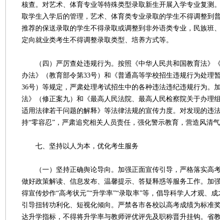
核查。对艺术、体育专业等特殊类型录取新生开展入学专业复测
取学生入学后的管理，艺术、体育类专业录取的学生不得调整到
推荐的保送录取的学生不得录取或调整到非外语类专业，民族班
定向就业类考生不得调整录取类型、培养方式等。
（四）严厉查处违规行为。按照《中华人民共和国教育法》《
办法》（教育部令第33号）和《普通高等学校招生违规行为处理
36号）等规定，严肃处理考试招生中的各种违法违纪违规行为。
法》（修正案九）和《最高人民法院、最高人民检察院关于办理
适用法律若干问题的解释》等法律法规的宣传力度。对发现的违
持“零容忍”，严肃追究相关人员责任，强化警示教育，营造风清
七、坚持以人为本，优化考生服务
（一）坚持正确舆论导向。加强正面宣传引导，严格落实高考
做好政策解读、信息发布、温馨提示、答疑释惑等服务工作。加
得宣传炒作“高考状元”“升学率”“录取率”等，倡导科学人才观、
引导扭转功利化、短视化倾向。严禁各市各校以高考成绩为标准
达升学指标，不得将升学率与教师评优评先及职称晋升挂钩。省