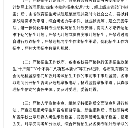
（一）严格招生计划管理。各高校须按教育部有关要求使用“
计划网上管理系统”编制本校的招生来源计划，经上级主管部门审
案）后，由省教育招生考试院规范整理并及时向社会公布。要以
家战略需求为牵引，综合考虑办学条件、就业状况等，建立完善
法，进一步优化学科专业结构与招生计划安排，提高人才培养适
准下达的招生计划，严禁无计划或擅自突破计划招生，严禁通过
育进行欺诈招生，严禁违规向学生作出招生承诺。优化招生工作
招生，严控大类招生数量和规模。
（二）严格招生工作秩序。各市各校要严格执行国家招生政策
生“十严禁”“30个不得”“八项基本要求”等工作纪律。各市教育部
会同纪检监察部门加强对考试招生工作的事前事中事后监管。各
取期间公开招生咨询及违规举报电话，畅通监督举报渠道，认真
理招生信访的责任主体，要及时受理、妥善处置。
（三）严格入学资格审查。继续坚持报到后全面复查和进行相
法，严查违规报考学生和冒名顶替学生。新生报到后，高校须将
加盖学校公章后存入考生纸质档案，妥善保管考生电子档案，指
丢失。对享受高考加分照顾、综合评价招生及各类专项计划录取