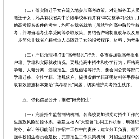
（二）落实随迁子女在流入地参加高考政策。对进城务工人员
随迁子女，凡具有我省高中阶段学校学籍并有3年完整学习经历，
他高考报名条件的考生，均可在我省就地（所就学的高中阶段学
考，并与当地考生享受同等录取政策。要结合户籍制度改革以及
一步简化非我省户籍就业人员随迁子女的报考程序、材料，为考
（三）严厉治理和打击“高考移民”行为。各市要加强高考报名
户籍、学籍和实际就读情况。要规范高中招生和办学行为，严格
学籍、人籍分离、违规招生、违规借读等行为。要会同公安等部
学籍迁移、空挂学籍、违规落户、提供虚假学籍证明材料等手段
取有效措施标本兼治“高考移民”问题，切实维护高考招生秩序。
五、强化信息公开，推进“阳光招生”
（一）完善招生监督制约机制。各高校要加强党对招生工作的
生廉政风险防控体系。要建立校内“大监督”协同工作机制，明确
财务、审计等职能部门在招生工作中的责任，建立分工负责、相
强学校招生委员会建设，完善招生工作决策机制，对招生过程中