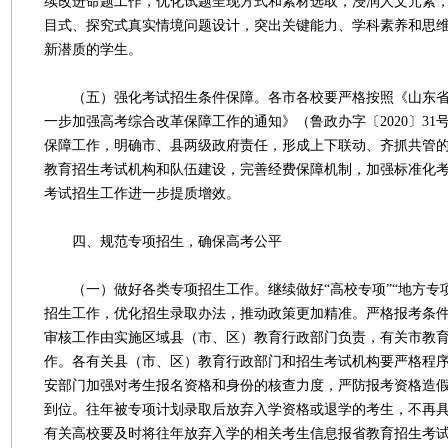
续改进命题工作，优化试题呈现方式和素材选取，浸润人文元素
目式、探究式真实情境问题设计，突出关键能力、学科素养和思
新潜质的学生。
（五）强化考试招生条件保障。各市各校要严格按照《山东省
一步加强高考综合改革保障工作的通知》（鲁政办字〔2020〕31
保障工作，明确市、县两级政府责任，形成上下联动、齐抓共管
教育招生考试机构和队伍建设，完善经费保障机制，加强标准化
考试招生工作进一步提质增效。
四、规范专项招生，确保高考公平
（一）做好各类专项招生工作。继续做好“高校专项”“地方专项
招生工作，优化招生录取办法，推动政策更加精准。严格报考条
审核工作由实施区域县（市、区）教育行政部门负责，有关市教
作。各有关县（市、区）教育行政部门和招生考试机构要严格程
安部门加强对考生报名资格和身份的核查力度，严防报考资格造
到位。往年被专项计划录取后放弃入学资格或退学的考生，不再
有关高校要及时将往年放弃入学的相关考生信息报省教育招生考