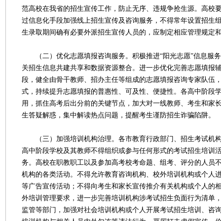
范高校在我省的招生宣传工作，防止无序、违规争抢生源。高校
过信息化手段加强线上招生宣传及咨询服务，不得常年设置招生
生录取期间确有必要外派招生宣传人员的，应制定相应管理规定
（二）优化志愿填报咨询服务。积极推进“阳光志愿”信息服务
关招生信息共建共享和数据资源整合。进一步优化完善志愿填报
段，健全由骨干教师、招办主任等组成的志愿填报咨询专家队伍
式，持续提升志愿填报的普惠性、可及性、便捷性。各高中阶段
用，抓住高考后出分前的关键节点，加大对一线教师、考生和家
生答疑解惑，集中解读热点问题，提醒考生谨防招生诈骗陷阱。
（三）加强培训机构治理。各市教育行政部门、招生考试机构
高中阶段学校及其教师不得组织或参与任何形式的考试招生培训
务。高校在职教职工以及参加高考校考命题、组考、评分的人员
机构的各类活动。不得允许教育咨询机构、校外培训机构或个人
等广告宣传活动；不得向考生和家长宣传推介有关机构或个人的
外培训管理要求，进一步完善培训机构涉考试招生负面行为清单
监管等部门，加强对社会培训机构或个人开展考试招生培训、咨