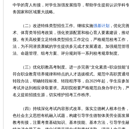
中学的育人衔接，对学生加强发展指导，帮助学生提前认识学科
务国家和区域重大战略。
（二）改进特殊类型招生工作。继续实施
强基计划
，优化完
术、体育类等招考政策，强化资源配置和核心育人要素建设，推
接。有关高校要立足特殊类型招生工作定位，严格规范校考工作
法，为不同潜质禀赋的学生提供多元成才发展通道。加强规范管
法、命题管理、组考方案、评分规则等一系列校考规章制度。
（三）优化职教高考制度。进一步完善“文化素质+职业技能”
符合职业教育培养规律和特点的人才选拔模式。规范中高职贯通
转段办法，明确转段标准、转段程序等，自2029年起，学生应参
考试并达到相应录取要求。高职院校要严格规范自身办学行为，严禁
名义提前招揽生源，切实维护招考工作秩序。
（四）持续深化考试内容形式改革。落实立德树人根本任务，
色社会主义思想有机融入试题，构建引导学生德智体美劳全面发
教考衔接，注重考查基础知识、基本技能、基本方法，引导学生