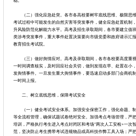
稳。
（二）强化应急处突。各市各高校要树牢底线思维、极限思维
考试过程中可能发生的自然灾害等突发事件，健全应急处置机制
升风险防范化解能力水平。高考及招生录取期间，各市要建立值
类涉考突发事件，重大事件处置决策要向市级党委和政府请示汇
教育招生考试院。
（三）做好舆情应对。高考及录取期间，各市各校要高度重视
一时间调查核实，及时回应社会关切，做到发现在早、处置在小
发舆情事件。一旦发生重大舆情事件，要迅速启动多部门会商机
一时间上报。
二、树立底线思维，保障考试安全
（一）健全考试安全体系。加强安全保密工作，强化命题、制
等全流程管理，确保试题试卷绝对安全。加强考点考场管理，严
培训，严格执行考生进入考点封闭区和考场“两次人工安检+一次智
范，坚决防止考生携带考试违规物品或高科技作弊工具入场；严