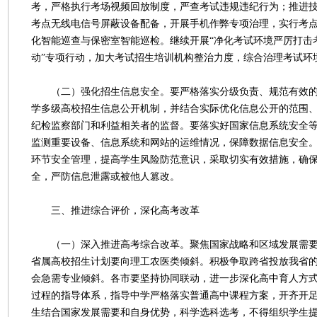
考，严格执行考场视频回放制度，严查考试违规违纪行为；推进
考点无线电信号屏蔽设备配备，开展手机作弊专项治理，实行考
化智能巡查与保密室智能巡检。继续开展“净化考试环境严厉打击
动”专项行动，加大考试招生培训机构整治力度，综合治理考试环
（二）强化招生信息安全。要严格落实分级负责、规范有效的
学多级高校招生信息公开机制，并结合实际优化信息公开的范围
纪检监察部门和利益相关者的监督。要落实好国家信息系统安全
监测重要设备、信息系统和网站的运维情况，保障数据信息安全
环节安全管理，提高学生风险防范意识，采取切实有效措施，确
全，严防信息泄露或被他人篡改。
三、推进综合评价，深化高考改革
（一）深入推进高考综合改革。聚焦国家战略和区域发展需要
省属高校招生计划要向理工农医类倾斜。积极争取跨省投放我省
会急需专业倾斜。各市要坚持协同联动，进一步深化高中育人方
过程的指导体系，指导中学严格落实普通高中课程方案，开齐开
生结合国家发展需要和自身优势，科学选科选考，不得组织学生