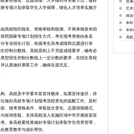
高校要在报名、志愿填报、入学报到等关键节点，做好
※
普通
完善专项计划录取学生入学保障，细化人才培养实施方
※
艺术
※
保送
※
本科
再由高校组织报名、资格审核和校测、不再单独发布招
※
本科
，按照国家专项计划招生方式，考生报考资格由各县
※
高校
省分专业招生计划，依据考生高考成绩和志愿进行录
招生控制分数线。高校原则上不另提成绩要求，确有必
殊类型招生控制分数线上一定分数的要求，在招生章程
，并认真做好测算工作，确保生源充足。
导
、高校及中学要丰富宣传载体，拓展宣传途径，持
方位做好高校专项计划报考流程变化的提醒工作。及时
内容、报考资格条件、录取批次变化、志愿填报模式、
示与咨询答疑。支持高校深入实施区域中学开展政策宣
报考。各高校要统筹做好专项计划录取学生培养管理，
强化教育教学与成长帮扶。