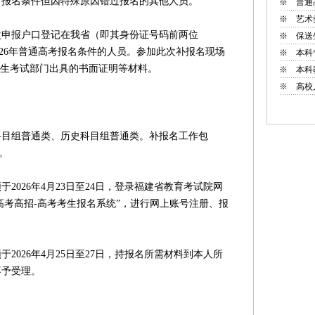
考报名条件但因特殊原因错过报名的其他人员。
※
普通
※
艺术
申报户口登记在我省（即其身份证号码前两位
※
保送
2026年普通高考报名条件的人员。参加此次补报名现场
※
本科
招生考试部门出具的书面证明等材料。
※
本科
※
高校
组普通类、历史科目组普通类。补报名工作包
。
026年4月23日至24日，登录福建省教育考试院网
务大厅-高考高招-高考考生报名系统”，进行网上账号注册、报
026年4月25日至27日，持报名所需材料到本人所
不予受理。