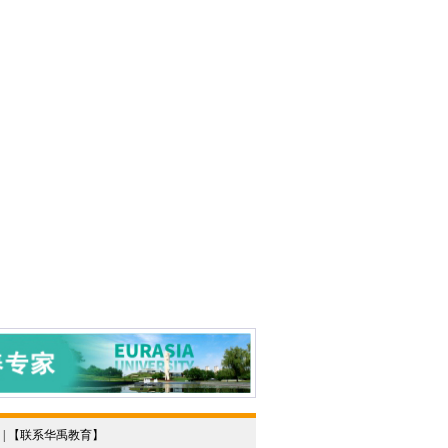
 | 【
联系华禹教育
】