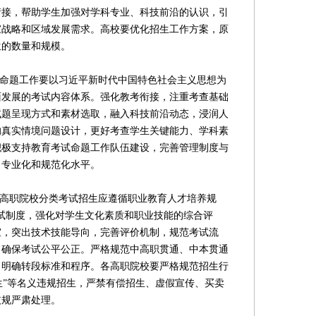
衔接，帮助学生加强对学科专业、科技前沿的认识，引
家战略和区域发展需求。高校要优化招生工作方案，原
生的数量和规模。
命题工作要以习近平新时代中国特色社会主义思想为
面发展的考试内容体系。强化教考衔接，注重考查基础
试题呈现方式和素材选取，融入科技前沿动态，浸润人
的真实情境问题设计，更好考查学生关键能力、学科素
积极支持教育考试命题工作队伍建设，完善管理制度与
、专业化和规范化水平。
高职院校分类考试招生应遵循职业教育人才培养规
考试制度，强化对学生文化素质和职业技能的综合评
宜，突出技术技能导向，完善评价机制，规范考试流
，确保考试公平公正。严格规范中高职贯通、中本贯通
，明确转段标准和程序。各高职院校要严格规范招生行
招生”等名义违规招生，严禁有偿招生、虚假宣传、买卖
依规严肃处理。