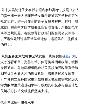
。外来人员随迁子女在我省报名参加高考，按照《省人
部门贵州省外来人员随迁子女报考普通高等学校规定的
）等规定执行，进一步简化随迁子女报考程序、材料，切
行政部门和高中阶段学校要压实管理责任，严格规范学
分离等违规问题。各级教育行政部门要会同公安等部
为，严肃查处通过非正常学籍迁移、违规落户、提供虚
格的行为。
。聚焦服务国家战略和区域发展，统筹实施
强基计划
、
新人才选育项目，完善艺术、体育类等招考政策，积极
长发展通道。各地应积极配合相关高校加强政策宣传与
计划等拔尖创新人才的选拔机制、培养路径和发展前
，引导其树立服务国家重大战略和区域发展需求的远大
有潜力的学生关注基础学科，鼓励其积极参与强基计划
和关键核心技术突破提供坚实支撑。
优化考试招生服务水平