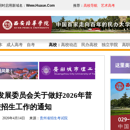
同时启用新域名：
Www.Huaue.Com
推荐：
高校导航
艺术高考
本
成人高考
自考
高校
：
高校动态
民办高校
独立学院
高职
展委员会关于做好2026年普
校招生工作的通知
2026年4月14日 来源：
贵州省招生考试院