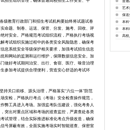
考试招生组织管理，确保普通高校招生工作安全、平
※
普通
※
艺术
※
保送
各级教育行政部门和招生考试机构要始终将试题试卷
※
本科
落实命题、制卷、运送、保管、分发、施考、回收、评
※
本科
卷绝对安全。严格规范考试组织流程，严格执行考场视
※
高校
化解考试组织实施过程中的各类安全风险隐患，确保考
家信息系统安全等级保护相关要求，加强考试招生信息
系统和网站的监测和运行维护，保障数据信息安全。加
部门做好考试期间治安、出行、食宿、医疗、噪音治理
考生参加考试提供合理便利，营造安心舒适的考试环
持关口前移、源头治理，严格落实“六位一体”防范
入场安检，严格执行考点（考场）安全检查操作规范，
技作弊工具进入考场。加强监考队伍建设，强化考务人
力，突出对重点区域和考场的巡查监控，严肃查处各类
能考试管理，结合实际推进标准化考点升级改造，确保
电信号屏蔽有效，全面实施考场实时智能巡查、保密室