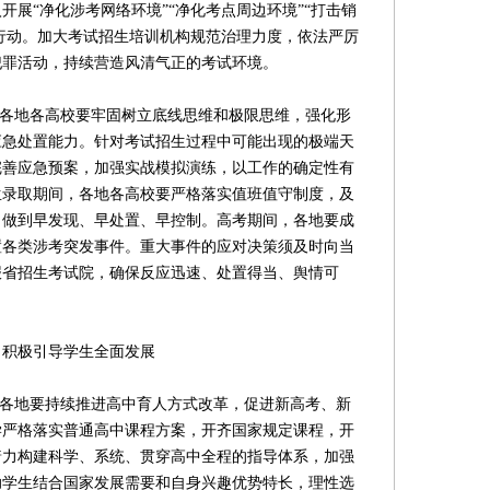
展“净化涉考网络环境”“净化考点周边环境”“打击销
项行动。加大考试招生培训机构规范治理力度，依法严厉
犯罪活动，持续营造风清气正的考试环境。
各地各高校要牢固树立底线思维和极限思维，强化形
应急处置能力。针对考试招生过程中可能出现的极端天
完善应急预案，加强实战模拟演练，以工作的确定性有
生录取期间，各地各高校要严格落实值班值守制度，及
，做到早发现、早处置、早控制。高考期间，各地要成
置各类涉考突发事件。重大事件的应对决策须及时向当
报省招生考试院，确保反应迅速、处置得当、舆情可
积极引导学生全面发展
各地要持续推进高中育人方式改革，促进新高考、新
学严格落实普通高中课程方案，开齐国家规定课程，开
着力构建科学、系统、贯穿高中全程的指导体系，加强
助学生结合国家发展需要和自身兴趣优势特长，理性选