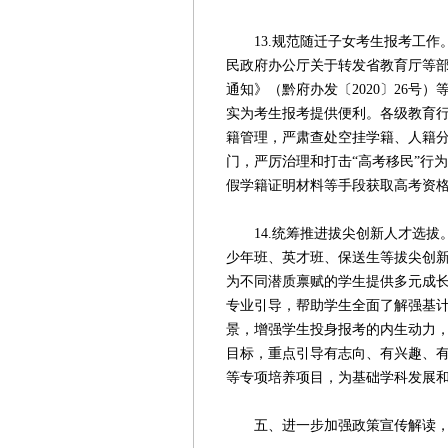
13.规范随迁子女考生报考工作
民政府办公厅关于转发省教育厅等
通知》（黔府办发〔2020〕26号
实为考生报考提供便利。各级教育
籍管理，严肃查处空挂学籍、人籍
门，严厉治理和打击“高考移民”行
假学籍证明材料等手段获取高考资
14.统筹推进拔尖创新人才选拔
少年班、英才班、保送生等拔尖创
为不同潜质禀赋的学生提供多元成
专业引导，帮助学生全面了解强基
景，增强学生投身报考的内生动力
目标，重点引导有志向、有兴趣、
等专项培养项目，为基础学科发展
五、进一步加强政策宣传解读，