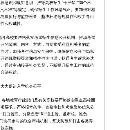
律意识和规矩意识，严守高校招生“十严禁”“30个不
“六不准”等规定，确保招生工作风清气正。要加强对相
化制度执行与监督检查，坚决杜绝违规操作和权力寻租
肃性和权威性。
地各高校要严格落实考试招生信息公开机制，推动考试
公开的范围、内容、方式，自觉接受利益相关者的监
的同时，加强考生信息安全保护，确保信息公开与隐私
公开违规举报渠道和招生咨询电话，畅通考生诉求表达
切。通过主动接受社会监督，不断提升招生工作的规范
生合法权益。
大力促进入学机会公平
。各地教育行政部门及有关高校要严格落实重点高校面
各项要求，严格报考条件、资格审核和考生资格信息公
“归口管理、分级负责”和“谁主管、谁审核、谁负
部门协同参与的联合审核机制，坚决防范和打击各类弄
有效实施。