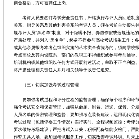
训合格后，方可被聘任上岗。
考评人员要签订考试安全责任书，严格执行考评人员回避制度
关系、指导关系及其他利害关系的考评人员，须在考前主动报告
规考评人员“黑名单”制度，对于隐瞒不报、弄虚作假或违规违纪
严肃处理，并列入“黑名单”，终身不得参与高校考试招生工作；
或其他亲属报考本考点组织实施的艺术类全省统考的，须向学校
考点高校及其内设院系、部门的教职工不得组织或参与考前辅导
培训机构或其他组织以任何方式开展前述活动，牟取不正当利益
将严肃处理相关责任人并对相关领导予以责任追究。
（三）切实加强考试过程管理
要加强考试过程和评分过程的监督管理，确保每个程序和环节
强化考试安全和保密管理，加强从命题、制卷、运送、保管、分
人员名单的保密管理和监督；要加强考点装备建设，运用现代化
考试过程（包括评委工作情况）实行实时、全程视频监控；考评
要求做好考场建设；严把考试入口关，积极配备智能安检门，严
作弊工具入场。要加强考试服务工作，切实改善考试环境。对未