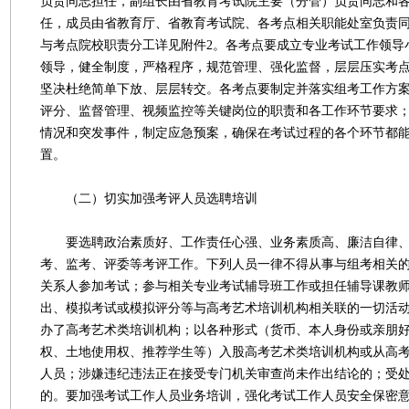
负责同志担任，副组长由省教育考试院主要（分管）负责同志和
任，成员由省教育厅、省教育考试院、各考点相关职能处室负责
与考点院校职责分工详见附件2。各考点要成立专业考试工作领导
领导，健全制度，严格程序，规范管理、强化监督，层层压实考
坚决杜绝简单下放、层层转交。各考点要制定并落实组考工作方
评分、监督管理、视频监控等关键岗位的职责和各工作环节要求
情况和突发事件，制定应急预案，确保在考试过程的各个环节都
置。
（二）切实加强考评人员选聘培训
要选聘政治素质好、工作责任心强、业务素质高、廉洁自律、
考、监考、评委等考评工作。下列人员一律不得从事与组考相关
关系人参加考试；参与相关专业考试辅导班工作或担任辅导课教
出、模拟考试或模拟评分等与高考艺术培训机构相关联的一切活
办了高考艺术类培训机构；以各种形式（货币、本人身份或亲朋
权、土地使用权、推荐学生等）入股高考艺术类培训机构或从高
人员；涉嫌违纪违法正在接受专门机关审查尚未作出结论的；受
的。要加强考试工作人员业务培训，强化考试工作人员安全保密