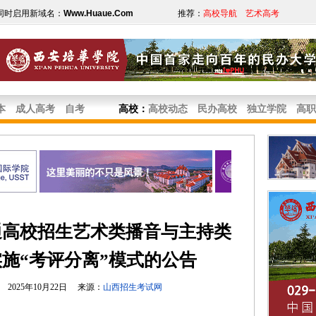
同时启用新域名：
Www.Huaue.Com
推荐：
高校导航
艺术高考
本
成人高考
自考
高校
：
高校动态
民办高校
独立学院
高职
通高校招生艺术类播音与主持类
施“考评分离”模式的公告
2025年10月22日 来源：
山西招生考试网