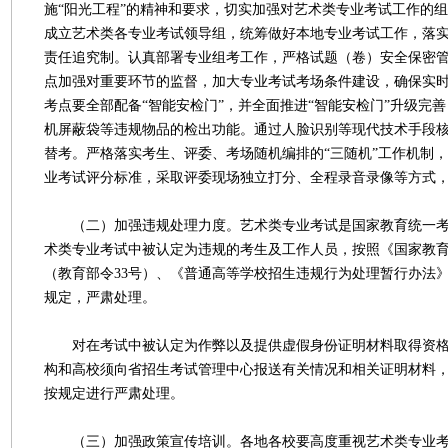
施“阳光工程”的精神和要求，切实加强对艺术类专业考试工作的
成立艺术类各专业考试领导组，统筹做好本地专业考试工作，落
责任追究制。认真部署专业组考工作，严格试题（卷）安全保密
点加强对重要环节的监督，加大专业考试考场条件建设，确保实
考点要全部配备“智能安检门”，并全面推进“智能安检门”升级完
机屏蔽袋等违规物品的检出功能。通过人脸识别等现代技术手段
替考。严格落实考生、评委、考场随机编排的“三随机”工作机制
业考试评分标准，采取评委现场独立打分、全程录音录像等方式
（二）加强违规处理力度。艺术类专业考试是国家教育统一考
术类专业考试中被认定为违规的考生及工作人员，按照《国家教
（教育部令33号）、《普通高等学校招生违规行为处理暂行办法》
规定，严肃处理。
对在考试中被认定为作弊以及提供虚假身份证明材料取得资格
构和高校须向省招生考试管理中心报送有关情况和相关证明材料
按规定进行严肃处理。
（三）加强政策宣传培训。各地各校要高度重视艺术类专业考