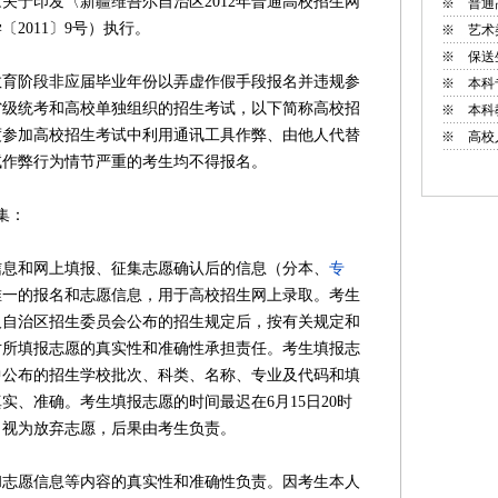
关于印发〈新疆维吾尔自治区2012年普通高校招生网
※
普通
2011〕9号）执行。
※
艺术
※
保送
阶段非应届毕业年份以弄虚作假手段报名并违规参
※
本科
省级统考和高校单独组织的招生考试，以下简称高校招
※
本科
度参加高校招生考试中利用通讯工具作弊、由他人代替
※
高校
试作弊行为情节严重的考生均不得报名。
集：
和网上填报、征集志愿确认后的信息（分本、
专
唯一的报名和志愿信息，用于高校招生网上录取。考生
及自治区招生委员会公布的招生规定后，按有关规定和
对所填报志愿的真实性和准确性承担责任。考生填报志
中公布的招生学校批次、科类、名称、专业及代码和填
实、准确。考生填报志愿的时间最迟在6月15日20时
，视为放弃志愿，后果由考生负责。
愿信息等内容的真实性和准确性负责。因考生本人