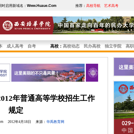
同时启用新域名：
Www.Huaue.Com
推荐：
高校导航
艺术高考
本
成人高考
自考
高校
：
高校动态
民办高校
独立学院
高职
012年普通高等学校招生工作
规定
om
2012年4月18日 来源：
华禹教育网