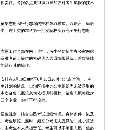
承担责任。各报名点要组织力量加强对考生填报的技术
集志愿和平行志愿的投档录取模式。汉语言、民语
史类、理工类的本科第一批次院校实行完全平行志愿，
。
愿工作全部在网上进行，考生登陆招生办公室网站
码及准考证上提供的密码进入志愿填报系统，首次登陆
才能进行其他操作。
在6月10日8时至6月15日20时（北京时间）。有
招生计划的情况，自治区招生办公室组织尚未被录取的
以本次征集志愿信息为依据进行投档。征集志愿每批次
报三个专业，实行平行投档。
生规定，结合自己考试成绩情况、身体条件，以及
愿。考生填报志愿时，须充分考虑志愿风险，减少落选
选，由考生本人承担责任。考生可以不填报志愿，但必