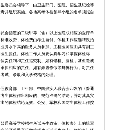
招生委员会领导下，由卫生部门、医院、招生及纪检等
负责并组织实施。各地高考体检领导小组的名单须报自
员会指定的二级甲等（含）以上医院或相应的医疗单
的标准收费，体检费由考生自付。体检工作应选聘政治
、业务水平高的医务人员参加。主检医师应由具有副主
的医生担任。体检工作人员要认真学习和掌握体检标
岗位责任制和责任追究制。如有错检、漏检，甚至造成
要承担相应的责任。如有弄虚作假等舞弊行为，对责任
消考试、录取和入学资格的处理。
教育部、卫生部、中国残疾人联合会印发的《普通
对考生体检作出相应的、规范准确的结论，并对其真实
作出的体检结论无效。公安、军校和国防生体检工作按
通高等学校招生考试考生政审、体检表》上的填写