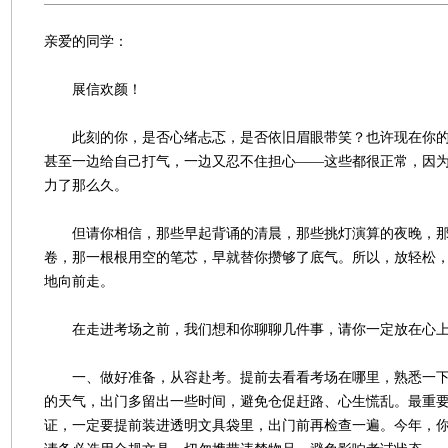
亲爱的同学：
展信欢颜！
此刻的你，是否心绪忐忑，是否依旧眉眼带笑？也许现在你的
甚至一边给自己打气，一边又忍不住担心——这些都很正常，因
力了那么久。
但请你相信，那些早起背诵的清晨，那些挑灯演算的夜晚，那
卷，那一根根用空的笔芯，早就替你攒够了底气。所以，放轻松
地向前走。
在走进考场之前，我们想和你聊聊几件事，请你一定放在心
一、做好准备，从容赴考。提前去看看考场在哪里，熟悉一下
的天气，出门多留出一些时间，避免仓促赶路、心生慌乱。最重
证，一定要提前装进透明文具袋里，出门前再检查一遍。今年，