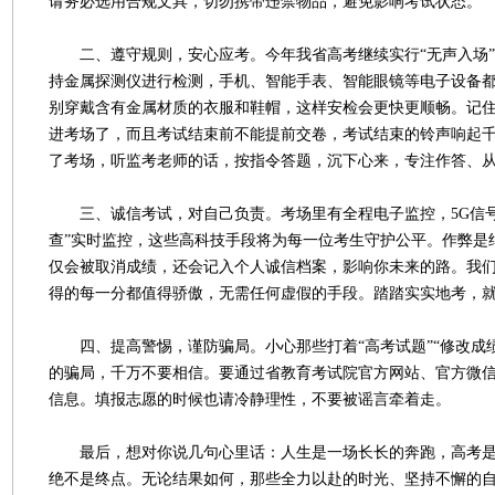
请务必选用合规文具，切勿携带违禁物品，避免影响考试状态。
二、遵守规则，安心应考。今年我省高考继续实行“无声入场”
持金属探测仪进行检测，手机、智能手表、智能眼镜等电子设备
别穿戴含有金属材质的衣服和鞋帽，这样安检会更快更顺畅。记住
进考场了，而且考试结束前不能提前交卷，考试结束的铃声响起
了考场，听监考老师的话，按指令答题，沉下心来，专注作答、
三、诚信考试，对自己负责。考场里有全程电子监控，5G信号
查”实时监控，这些高科技手段将为每一位考生守护公平。作弊是
仅会被取消成绩，还会记入个人诚信档案，影响你未来的路。我
得的每一分都值得骄傲，无需任何虚假的手段。踏踏实实地考，
四、提高警惕，谨防骗局。小心那些打着“高考试题”“修改成绩
的骗局，千万不要相信。要通过省教育考试院官方网站、官方微
信息。填报志愿的时候也请冷静理性，不要被谣言牵着走。
最后，想对你说几句心里话：人生是一场长长的奔跑，高考是
绝不是终点。无论结果如何，那些全力以赴的时光、坚持不懈的