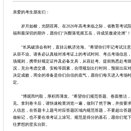
亲爱的考生朋友们：
岁月如梭，光阴荏苒。在2026年高考来临之际，省教育考试
福和最深切的期许，愿你们“兴酣落笔摇五岳，诗成笑傲凌沧洲”！
“长风破浪会有时，直挂云帆济沧海。”希望你们牢记考试注意
从容不迫。请务必认真核对准考证上的考试时间、考点考场信息
场规则，携带好规定证件及必备文具，从容赴考。提前熟悉赴考
况，充分考虑交通、安检等因素，合理规划出行时间，预留出应
决定成败，周全的准备是你们自信的底气，愿你们每天进入考场
定。
“博观而约取，厚积而薄发。”希望你们规范答题、卷面整洁，
见。拿到卷卡后，请快速检查浏览一遍，做到了然于胸，并按要
人信息，在答题卡上题号对应答题区域内规范答题，不要超出答
做标记，也不要在准考证上涂写。规范是得分的基石，愿你们笔
往梦想的坚实台阶。