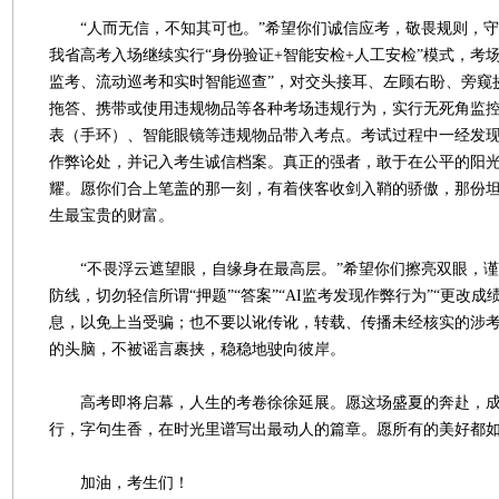
“人而无信，不知其可也。”希望你们诚信应考，敬畏规则，守
我省高考入场继续实行“身份验证+智能安检+人工安检”模式，考
监考、流动巡考和实时智能巡查”，对交头接耳、左顾右盼、旁窥
拖答、携带或使用违规物品等各种考场违规行为，实行无死角监
表（手环）、智能眼镜等违规物品带入考点。考试过程中一经发
作弊论处，并记入考生诚信档案。真正的强者，敢于在公平的阳
耀。愿你们合上笔盖的那一刻，有着侠客收剑入鞘的骄傲，那份
生最宝贵的财富。
“不畏浮云遮望眼，自缘身在最高层。”希望你们擦亮双眼，谨
防线，切勿轻信所谓“押题”“答案”“AI监考发现作弊行为”“更改成
息，以免上当受骗；也不要以讹传讹，转载、传播未经核实的涉
的头脑，不被谣言裹挟，稳稳地驶向彼岸。
高考即将启幕，人生的考卷徐徐延展。愿这场盛夏的奔赴，成
行，字句生香，在时光里谱写出最动人的篇章。愿所有的美好都
加油，考生们！