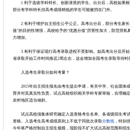
1.利于选拔学科特长、创新潜质的学生。出分后，高校如果根
部分有学科特长但高考成绩稍低的学生可能被挡在门外。
2.有利于维护自主招生公平公正。高考出分后，部分考生家长
值”的目的性增强，高校给予的“优惠分值”厉害性加大，防范营私
力增加。
3.有利于保证现行高考录取进程不受影响。如高考出分后开始
省录取开始工作时间推迟2周左右，这会增加全国考生录取等待时
入选考生录取分如何考量？
2015年自主招生报名由考生提出申请，有关中学、社会团体
荐并对其真实性负责。试点高校组织相关学科专家审核，合理确
农村地区适当倾斜。
试点高校须集体研究确定入选资格考生名单。各省级招生考试
资格。入选考生高考成绩原则上不低于同批次录取
分数线
，特别
今年将严格控制自主招生规模，现阶段不扩大试点高校范围和招