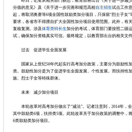
昨日，记者从相关部门获悉，教育部将出台《关于进一步减少
分值的意见》及《关于进一步完善和规范高校
自主招生
试点工作意
起，将取消奥赛等6项全国性鼓励类加分项目，只保留“烈士子女”
要求，各省市不得擅自扩大全国性加分项目使用范围。此外，有
复核复测。涉及
体育类
特长生
加分的考试，体育部门要按照二级
试，确保加分资格真实可信。最终规定，以教育部出台的相关文
过去 促进学生全面发展
国家从上世纪50年代起实行高考加分政策，主要分为鼓励性加
类。鼓励性加分是为了促进学生全面发展、个性发展。而扶持性
族、烈士子女等特殊群体。
未来 减少加分项目
本轮改革对高考加分做出了“减法”。记者注意到，2014年，全
其中鼓励类6项，扶持类5项。此轮改革关于加分政策的调整中，将从
6类鼓励类加分项目。